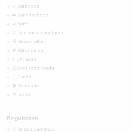
🍖 Barbacoa
☁️ Zona techada
🚽 Baño
💡 Iluminación nocturna
🪑 Mesa y sillas
🍹 Barra de bar
✌️ Chill&out
⛱️ Área sombreada
🚿 Ducha
🏠 Vestuario
🌴 Jardín
Regulación
🎶 Musica permitida