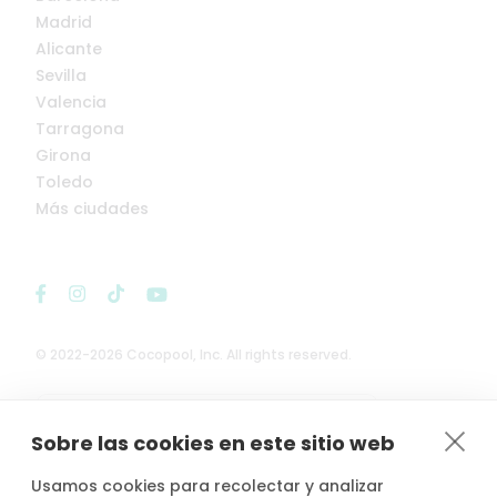
Madrid
Alicante
Sevilla
Valencia
Tarragona
Girona
Toledo
Más ciudades
© 2022-2026 Cocopool, Inc. All rights reserved.

Anfitriones asegurados*
Sobre las cookies en este sitio web
Usamos cookies para recolectar y analizar