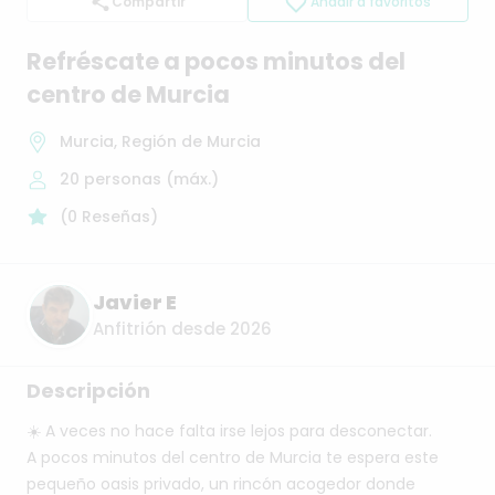
Compartir
Añadir a favoritos
Refréscate
a
pocos
minutos
del
centro
de
Murcia
Murcia, Región de Murcia
20
personas (máx.)
(
0
Reseñas
)
Javier E
Anfitrión desde 2026
Descripción
☀️
A
veces
no
hace
falta
irse
lejos
para
desconectar.
A
pocos
minutos
del
centro
de
Murcia
te
espera
este
pequeño
oasis
privado,
un
rincón
acogedor
donde