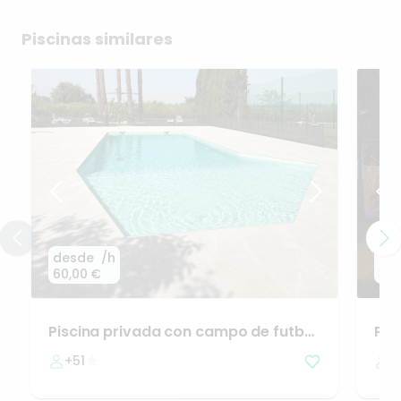
Piscinas similares
desde
/h
de
60,00 €
32,
Piscina
privada
con
campo
de
futbol
Pis
y
chill
out
luj
+51
2