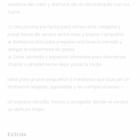
olvidarte
del
calor
y
disfrutar
de
un
día
tranquilo
con
los
tuyos.
🏊‍♂️
Una
piscina
perfecta
para
refrescarte,
relajarte
y
pasar
horas
de
verano
entre
risas
y
buena
compañía.
🔥
Barbacoa
lista
para
preparar
una
buena
comida
y
alargar
la
sobremesa
sin
prisas.
🌿
Zona
techada
y
espacios
cómodos
para
descansar,
charlar
o
simplemente
dejar
pasar
la
tarde.
Ideal
para
grupos
pequeños
y
medianos
que
buscan
un
ambiente
relajado,
agradable
y
sin
complicaciones
✨
Un
espacio
sencillo,
fresco
y
acogedor
donde
el
verano
se
disfruta
mejor.
Extras