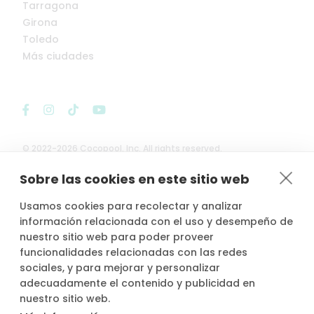
Tarragona
Girona
Toledo
Más ciudades
© 2022-2026 Cocopool, Inc. All rights reserved.
Sobre las cookies en este sitio web

Anfitriones asegurados*
Usamos cookies para recolectar y analizar
información relacionada con el uso y desempeño de
nuestro sitio web para poder proveer
funcionalidades relacionadas con las redes
sociales, y para mejorar y personalizar
*Actividad, con seguro voluntario de responsabilidad civil del
adecuadamente el contenido y publicidad en
propietario, contratado por PLACE4PLAN, S.L. con AXA SEGUROS
nuestro sitio web.
GENERALES, S.A. de Seguros y Reaseguros, siempre que conste
notificada la reserva con mínimo 2 horas de antelación.