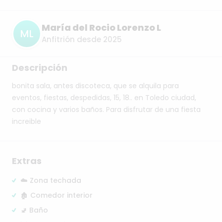
María del Rocio Lorenzo L
ML
Anfitrión desde 2025
Descripción
bonita
sala,
antes
discoteca,
que
se
alquila
para
eventos,
fiestas,
despedidas,
15,
18..
en
Toledo
ciudad,
con
cocina
y
varios
baños.
Para
disfrutar
de
una
fiesta
increible
Extras
☁️ Zona techada
🏚️ Comedor interior
🚽 Baño