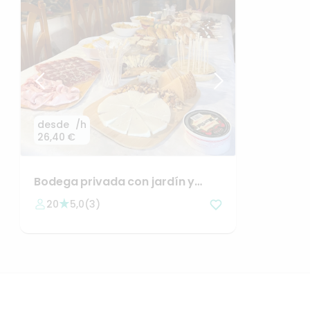
desde
/h
26,40 €
Bodega
privada
con
jardín
y
zona
chill-out
🌞
20
5,0
(
3
)