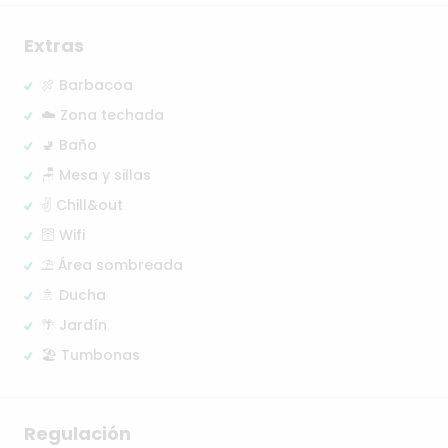
Extras
🍖 Barbacoa
☁️ Zona techada
🚽 Baño
🪑 Mesa y sillas
✌️ Chill&out
🛜 Wifi
⛱️ Área sombreada
🚿 Ducha
🌴 Jardín
🏖️ Tumbonas
Regulación