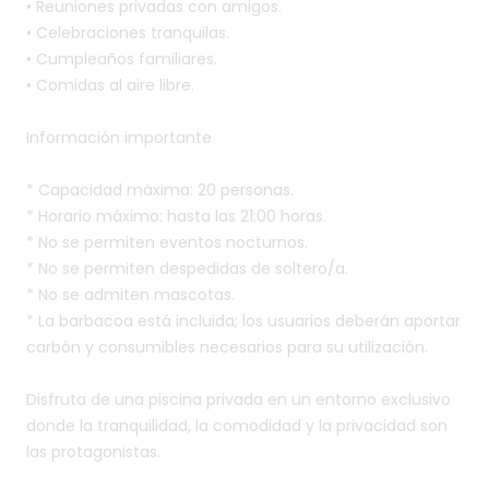
•
Reuniones
privadas
con
amigos.
•
Celebraciones
tranquilas.
•
Cumpleaños
familiares.
•
Comidas
al
aire
libre.
Información
importante
*
Capacidad
máxima:
20
personas.
*
Horario
máximo:
hasta
las
21:00
horas.
*
No
se
permiten
eventos
nocturnos.
*
No
se
permiten
despedidas
de
soltero
​/​
a.
*
No
se
admiten
mascotas.
*
La
barbacoa
está
incluida;
los
usuarios
deberán
aportar
carbón
y
consumibles
necesarios
para
su
utilización.
Disfruta
de
una
piscina
privada
en
un
entorno
exclusivo
donde
la
tranquilidad,
la
comodidad
y
la
privacidad
son
las
protagonistas.