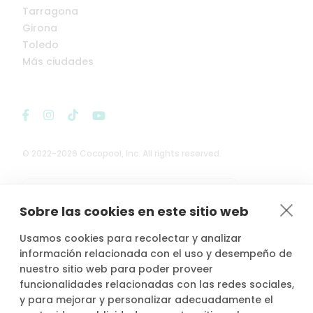
Tarragona
Girona
Toledo
Más ciudades
© 2022-2026 Cocopool, Inc. All rights reserved.

Anfitriones asegurados*
Sobre las cookies en este sitio web
Usamos cookies para recolectar y analizar
información relacionada con el uso y desempeño de
nuestro sitio web para poder proveer
*Actividad, con seguro voluntario de responsabilidad civil del
funcionalidades relacionadas con las redes sociales,
propietario, contratado por PLACE4PLAN, S.L. con AXA SEGUROS
y para mejorar y personalizar adecuadamente el
GENERALES, S.A. de Seguros y Reaseguros, siempre que conste