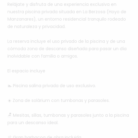
Relájate
y
disfruta
de
una
experiencia
exclusiva
en
nuestra
piscina
privada
situada
en
La
Berzosa
(Hoyo
de
Manzanares),
un
entorno
residencial
tranquilo
rodeado
de
naturaleza
y
privacidad.
La
reserva
incluye
el
uso
privado
de
la
piscina
y
de
una
cómoda
zona
de
descanso
diseñada
para
pasar
un
día
inolvidable
con
familia
o
amigos.
El
espacio
incluye
🏊
Piscina
salina
privada
de
uso
exclusivo.
☀️
Zona
de
solárium
con
tumbonas
y
parasoles.
🪑
Mesitas,
sillas,
tumbonas
y
parasoles
junto
a
la
piscina
para
un
descanso
ideal.
🍖
Gran
barbacoa
de
obra
incluida.