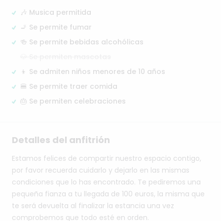
🎶 Musica permitida
🚬 Se permite fumar
🍻 Se permite bebidas alcohólicas
🐶 Se permiten mascotas
👦 Se admiten niños menores de 10 años
🍔 Se permite traer comida
🎂 Se permiten celebraciones
Detalles del anfitrión
Estamos
felices
de
compartir
nuestro
espacio
contigo,
por
favor
recuerda
cuidarlo
y
dejarlo
en
las
mismas
condiciones
que
lo
has
encontrado.
Te
pediremos
una
pequeña
fianza
a
tu
llegada
de
100
euros,
la
misma
que
te
será
devuelta
al
finalizar
la
estancia
una
vez
comprobemos
que
todo
esté
en
orden.