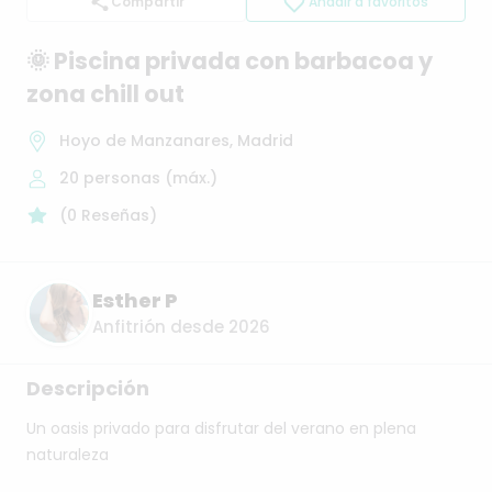
Compartir
Añadir a favoritos
🌞
Piscina
privada
con
barbacoa
y
zona
chill
out
Hoyo de Manzanares, Madrid
20
personas (máx.)
(
0
Reseñas
)
Esther P
Anfitrión desde 2026
Descripción
Un
oasis
privado
para
disfrutar
del
verano
en
plena
naturaleza