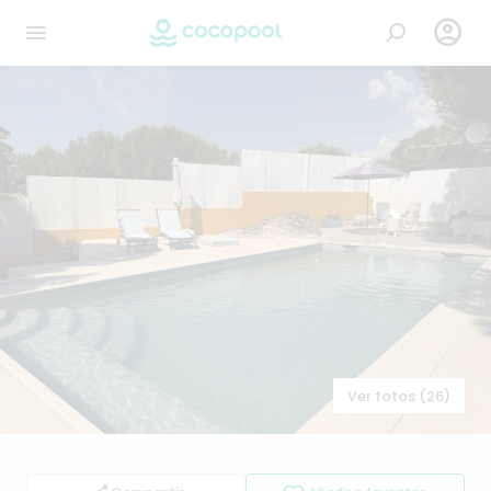

Ver fotos (26)