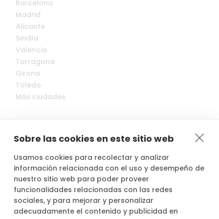
Barcelona
Madrid
Alicante
Sevilla
Valencia
Tarragona
Girona
Toledo
Más ciudades
Sobre las cookies en este sitio web
Usamos cookies para recolectar y analizar
© 2022-2026 Cocopool, Inc. All rights reserved.
información relacionada con el uso y desempeño de
nuestro sitio web para poder proveer
funcionalidades relacionadas con las redes

Anfitriones asegurados*
sociales, y para mejorar y personalizar
adecuadamente el contenido y publicidad en