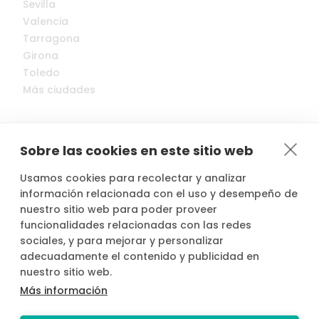
Sevilla
Valencia
Tarragona
Girona
Toledo
Más ciudades
Sobre las cookies en este sitio web
Usamos cookies para recolectar y analizar
© 2022-2026 Cocopool, Inc. All rights reserved.
información relacionada con el uso y desempeño de
nuestro sitio web para poder proveer
funcionalidades relacionadas con las redes

Anfitriones asegurados*
sociales, y para mejorar y personalizar
adecuadamente el contenido y publicidad en
nuestro sitio web.
Más información
*Actividad, con seguro voluntario de responsabilidad civil del