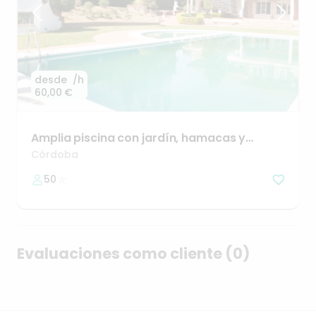
desde
/h
60,00 €
Amplia
piscina
con
jardín
​,​
hamacas
y
barbacoa
Córdoba
50
Evaluaciones como cliente (0)