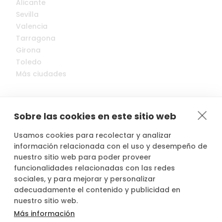
Alicante
Sevilla
Valencia
Tarragona
Girona
Toledo
Más ciudades
Sobre las cookies en este sitio web
Usamos cookies para recolectar y analizar
© 2022-2026 Cocopool, Inc. All rights reserved.
información relacionada con el uso y desempeño de
nuestro sitio web para poder proveer
funcionalidades relacionadas con las redes

Anfitriones asegurados*
sociales, y para mejorar y personalizar
adecuadamente el contenido y publicidad en
nuestro sitio web.
Más información