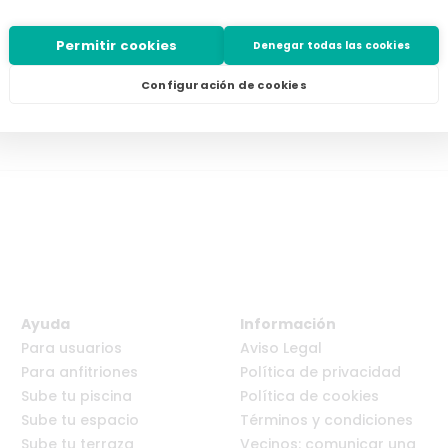
Un sitio idílico. Sus propietarios muy amables y atentos con una
comunicación excepcional. Para repetir.
Permitir cookies
Denegar todas las cookies
Luis G
•
septiembre de 2025
•
Configuración de cookies
Ayuda
Información
Para usuarios
Aviso Legal
Para anfitriones
Política de privacidad
Sube tu piscina
Política de cookies
Sube tu espacio
Términos y condiciones
Sube tu terraza
Vecinos: comunicar una