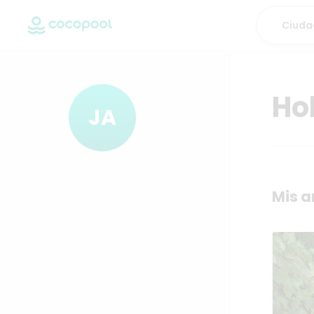
Ho
JA
Mis a