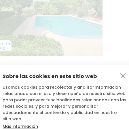
de
/h
0 €
ctacular
piscina
privada
con
barbacoa
y
n.
era
Sobre las cookies en este sitio web
5,0
(
1
)
Usamos cookies para recolectar y analizar información
relacionada con el uso y desempeño de nuestro sitio web
para poder proveer funcionalidades relacionadas con las
redes sociales, y para mejorar y personalizar
adecuadamente el contenido y publicidad en nuestro
sitio web.
Más información