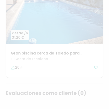
desde
/h
31,20 €
Gran
piscina
cerca
de
Toledo
para
celebraciones
de
grupos
🎊
El Casar de Escalona
20
Evaluaciones como cliente (0)