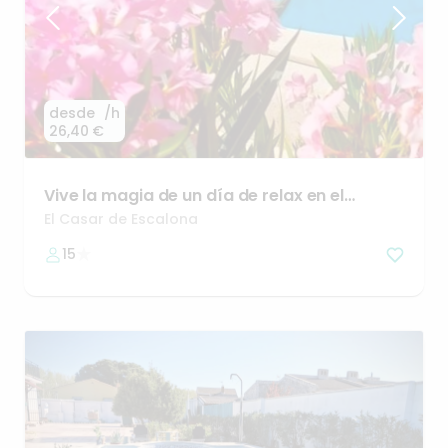
desde
/h
26,40 €
Vive
la
magia
de
un
día
de
relax
en
el
Refugio
del
Casar
El Casar de Escalona
15