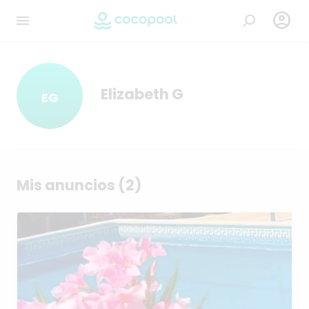

Elizabeth G
EG
Mis anuncios (2)