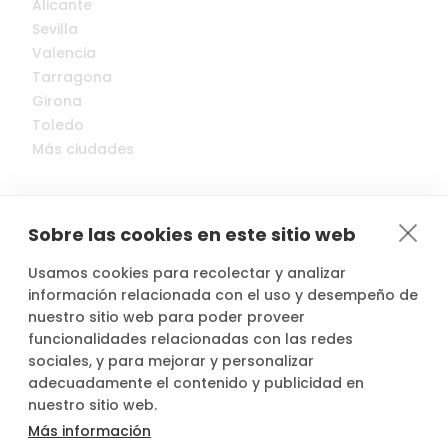
Alicante
Sevilla
Valencia
Tarragona
Girona
Toledo
Más ciudades
Sobre las cookies en este sitio web
Usamos cookies para recolectar y analizar
© 2022-2026 Cocopool, Inc. All rights reserved.
información relacionada con el uso y desempeño de
nuestro sitio web para poder proveer
funcionalidades relacionadas con las redes

Anfitriones asegurados*
sociales, y para mejorar y personalizar
adecuadamente el contenido y publicidad en
nuestro sitio web.
Más información