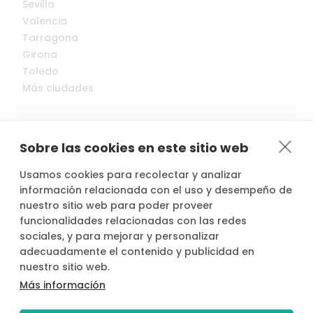
Sevilla
Valencia
Tarragona
Girona
Toledo
Más ciudades
Sobre las cookies en este sitio web
Usamos cookies para recolectar y analizar
© 2022-2026 Cocopool, Inc. All rights reserved.
información relacionada con el uso y desempeño de
nuestro sitio web para poder proveer
funcionalidades relacionadas con las redes

Anfitriones asegurados*
sociales, y para mejorar y personalizar
adecuadamente el contenido y publicidad en
nuestro sitio web.
Más información
*Actividad, con seguro voluntario de responsabilidad civil del