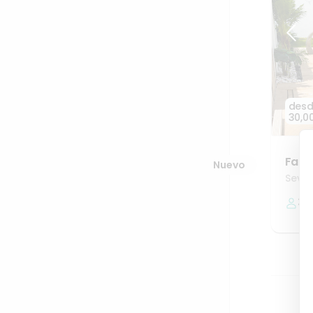
des
30,0
Fant
Nuevo
Sevill
30