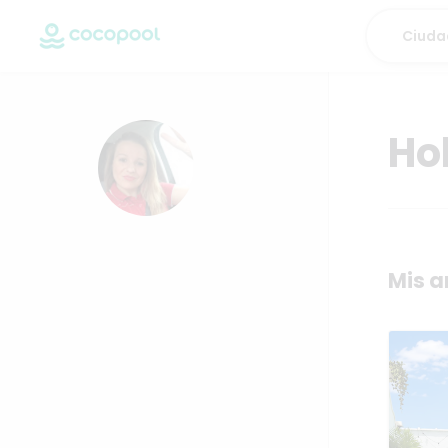
Hol
Mis a