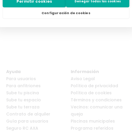
Permitir cookies
Denegar todas las cookies
Configuración de cookies
Ayuda
Información
Para usuarios
Aviso Legal
Para anfitriones
Política de privacidad
Sube tu piscina
Política de cookies
Sube tu espacio
Términos y condiciones
Sube tu terraza
Vecinos: comunicar una
Contrato de alquiler
queja
Guía para usuarios
Piscinas municipales
Seguro RC AXA
Programa referidos