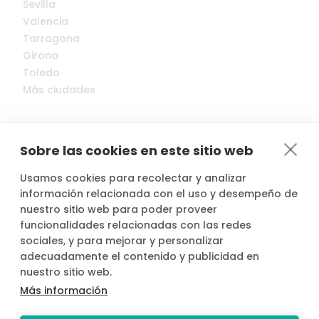
Sevilla
Valencia
Tarragona
Girona
Toledo
Más ciudades
Sobre las cookies en este sitio web
Usamos cookies para recolectar y analizar
© 2022-2026 Cocopool, Inc. All rights reserved.
información relacionada con el uso y desempeño de
nuestro sitio web para poder proveer
funcionalidades relacionadas con las redes

Anfitriones asegurados*
sociales, y para mejorar y personalizar
adecuadamente el contenido y publicidad en
nuestro sitio web.
Más información
*Actividad, con seguro voluntario de responsabilidad civil del