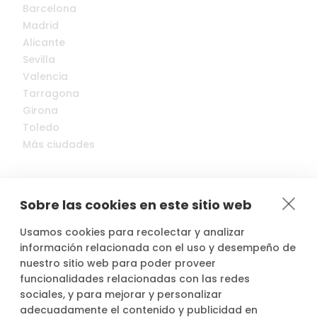
Barcelona
Madrid
Alicante
Sevilla
Valencia
Tarragona
Girona
Toledo
Más ciudades
Sobre las cookies en este sitio web
Usamos cookies para recolectar y analizar
© 2022-2026 Cocopool, Inc. All rights reserved.
información relacionada con el uso y desempeño de
nuestro sitio web para poder proveer
funcionalidades relacionadas con las redes

Anfitriones asegurados*
sociales, y para mejorar y personalizar
adecuadamente el contenido y publicidad en