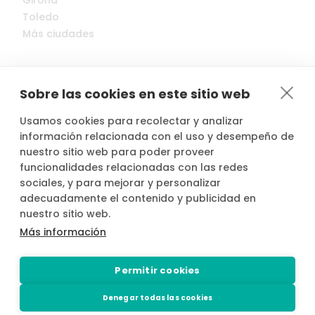
Girona
Toledo
Más ciudades
Sobre las cookies en este sitio web
Usamos cookies para recolectar y analizar
© 2022-2026 Cocopool, Inc. All rights reserved.
información relacionada con el uso y desempeño de
nuestro sitio web para poder proveer
funcionalidades relacionadas con las redes

Anfitriones asegurados*
sociales, y para mejorar y personalizar
adecuadamente el contenido y publicidad en
nuestro sitio web.
Más información
*Actividad, con seguro voluntario de responsabilidad civil del
propietario, contratado por PLACE4PLAN, S.L. con AXA SEGUROS
Permitir cookies
GENERALES, S.A. de Seguros y Reaseguros, siempre que conste
notificada la reserva con mínimo 2 horas de antelación.
Denegar todas las cookies