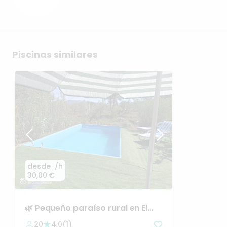
Piscinas similares
desde
/h
30,00 €
🌿
Pequeño
paraíso
rural
en
El
Perelló
(Tarragona)
20
4,0
(
1
)