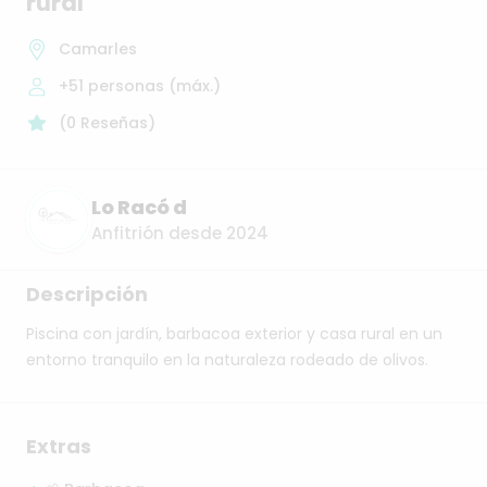
rural
Camarles
+51
personas (máx.)
(
0
Reseñas
)
Lo Racó d
Anfitrión desde 2024
Descripción
Piscina
con
jardín,
barbacoa
exterior
y
casa
rural
en
un
entorno
tranquilo
en
la
naturaleza
rodeado
de
olivos.
Extras