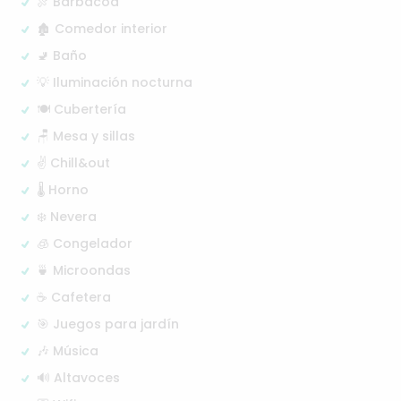
🍖 Barbacoa
🏚️ Comedor interior
🚽 Baño
💡 Iluminación nocturna
🍽️ Cubertería
🪑 Mesa y sillas
✌️ Chill&out
🌡️ Horno
❄️ Nevera
🧊 Congelador
🍵 Microondas
☕ Cafetera
🎯 Juegos para jardín
🎶 Música
🔊 Altavoces