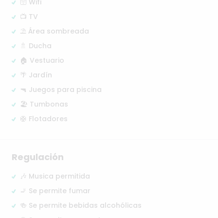
🛜 Wifi
📺 TV
⛱️ Área sombreada
🚿 Ducha
🏠 Vestuario
🌴 Jardín
🔫 Juegos para piscina
🏖️ Tumbonas
🛟 Flotadores
Regulación
🎶 Musica permitida
🚬 Se permite fumar
🍻 Se permite bebidas alcohólicas