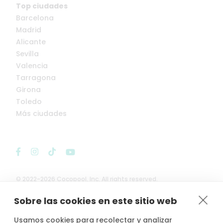
Top ciudades
Barcelona
Madrid
Alicante
Sevilla
Valencia
Tarragona
Girona
Toledo
Más ciudades
© 2022-2026 Cocopool, Inc. All rights reserved.
Sobre las cookies en este sitio web

Anfitriones asegurados*
Usamos cookies para recolectar y analizar