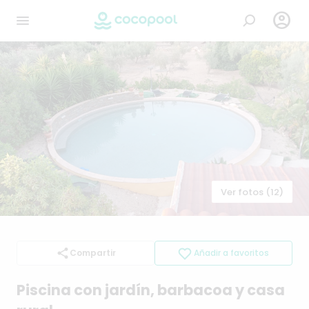

Ver fotos (12)
Compartir
Añadir a favoritos
Piscina
con
jardín
​,​
barbacoa
y
casa