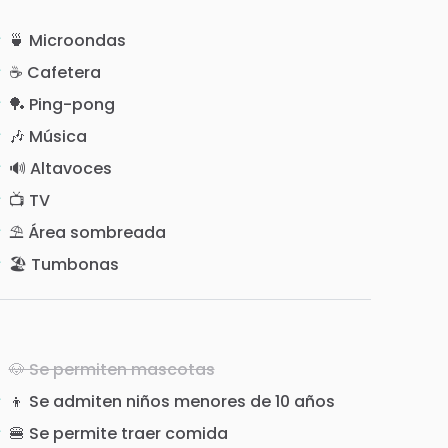
🍵 Microondas
☕ Cafetera
🏓 Ping-pong
🎶 Música
🔊 Altavoces
📺 TV
⛱️ Área sombreada
🏖️ Tumbonas
🐶 Se permiten mascotas
👦 Se admiten niños menores de 10 años
🍔 Se permite traer comida