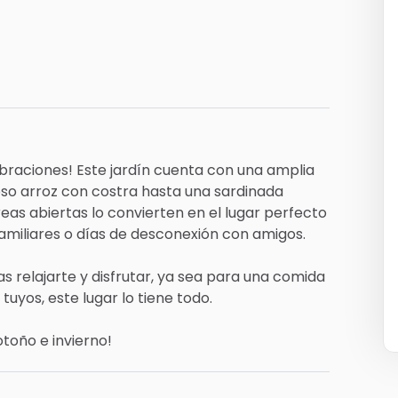
braciones!
Este
jardín
cuenta
con
una
amplia
oso
arroz
con
costra
hasta
una
sardinada
reas
abiertas
lo
convierten
en
el
lugar
perfecto
amiliares
o
días
de
desconexión
con
amigos.
as
relajarte
y
disfrutar,
ya
sea
para
una
comida
tuyos,
este
lugar
lo
tiene
todo.
otoño
e
invierno!