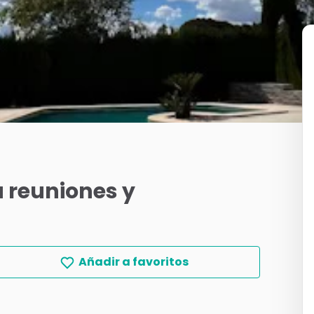
a
reuniones
y
Añadir a favoritos