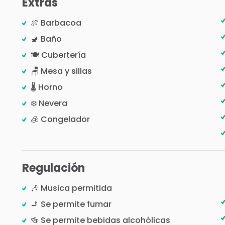
Extras
🍖 Barbacoa
🚽 Baño
🍽️ Cubertería
🪑 Mesa y sillas
🌡️ Horno
❄️ Nevera
🧊 Congelador
Regulación
🎶 Musica permitida
🚬 Se permite fumar
🍻 Se permite bebidas alcohólicas