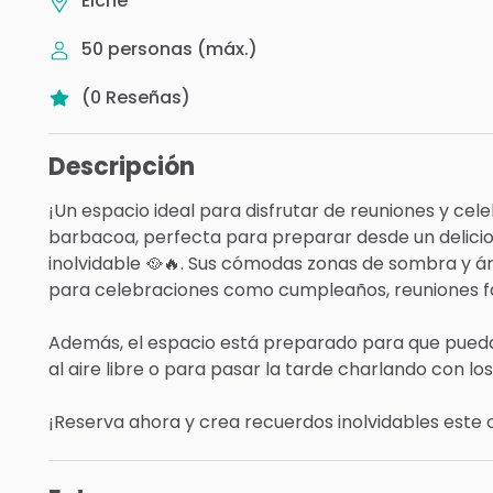
Elche
50
personas (máx.)
(
0
Reseñas
)
Descripción
¡Un
espacio
ideal
para
disfrutar
de
reuniones
y
cele
barbacoa,
perfecta
para
preparar
desde
un
delici
inolvidable
🥘🔥.
Sus
cómodas
zonas
de
sombra
y
á
para
celebraciones
como
cumpleaños,
reuniones
f
Además,
el
espacio
está
preparado
para
que
pued
al
aire
libre
o
para
pasar
la
tarde
charlando
con
los
¡Reserva
ahora
y
crea
recuerdos
inolvidables
este