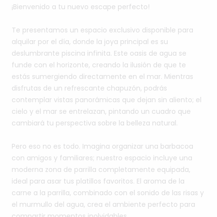
¡Bienvenido
a
tu
nuevo
escape
perfecto!
Te
presentamos
un
espacio
exclusivo
disponible
para
alquilar
por
el
día,
donde
la
joya
principal
es
su
deslumbrante
piscina
infinita.
Este
oasis
de
agua
se
funde
con
el
horizonte,
creando
la
ilusión
de
que
te
estás
sumergiendo
directamente
en
el
mar.
Mientras
disfrutas
de
un
refrescante
chapuzón,
podrás
contemplar
vistas
panorámicas
que
dejan
sin
aliento;
el
cielo
y
el
mar
se
entrelazan,
pintando
un
cuadro
que
cambiará
tu
perspectiva
sobre
la
belleza
natural.
Pero
eso
no
es
todo.
Imagina
organizar
una
barbacoa
con
amigos
y
familiares;
nuestro
espacio
incluye
una
moderna
zona
de
parrilla
completamente
equipada,
ideal
para
asar
tus
platillos
favoritos.
El
aroma
de
la
carne
a
la
parrilla,
combinado
con
el
sonido
de
las
risas
y
el
murmullo
del
agua,
crea
el
ambiente
perfecto
para
compartir
momentos
inolvidables.