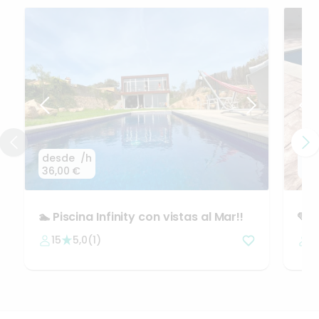
desde
/h
de
36,00 €
24,
🏊
Piscina
Infinity
con
vistas
al
Mar!!
🩵
P
(Gi
15
5,0
(
1
)
2