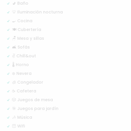
🚽 Baño
💡 Iluminación nocturna
🍳 Cocina
🍽️ Cubertería
🪑 Mesa y sillas
🛋️ Sofás
✌️ Chill&out
🌡️ Horno
❄️ Nevera
🧊 Congelador
☕ Cafetera
🎲 Juegos de mesa
🎯 Juegos para jardín
🎶 Música
🛜 Wifi