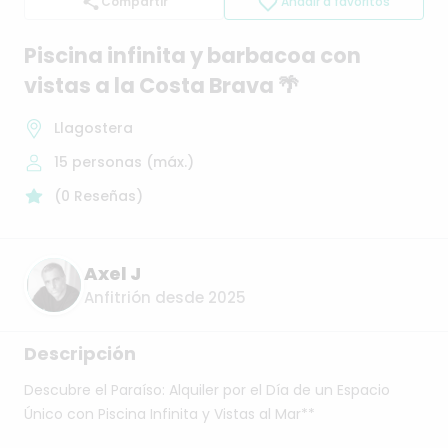
Compartir
Añadir a favoritos
Piscina
infinita
y
barbacoa
con
vistas
a
la
Costa
Brava
🌴
Llagostera
15
personas (máx.)
(
0
Reseñas
)
Axel J
Anfitrión desde 2025
Descripción
Descubre
el
Paraíso:
Alquiler
por
el
Día
de
un
Espacio
Único
con
Piscina
Infinita
y
Vistas
al
Mar**