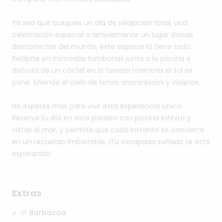
Ya
sea
que
busques
un
día
de
relajación
total,
una
celebración
especial
o
simplemente
un
lugar
donde
desconectar
del
mundo,
este
espacio
lo
tiene
todo.
Relájate
en
cómodas
tumbonas
junto
a
la
piscina
o
disfruta
de
un
cóctel
en
la
terraza
mientras
el
sol
se
pone,
tiñendo
el
cielo
de
tonos
anaranjados
y
violetas.
No
esperes
más
para
vivir
esta
experiencia
única.
Reserva
tu
día
en
este
paraíso
con
piscina
infinita
y
vistas
al
mar,
y
permite
que
cada
instante
se
convierta
en
un
recuerdo
imborrable.
¡Tu
escapada
soñado
te
está
esperando!
Extras
🍖 Barbacoa