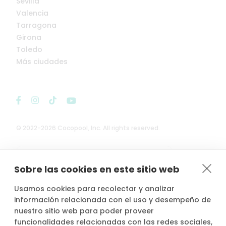
Sevilla
Valencia
Tarragona
Girona
Toledo
Más ciudades
© 2022-2026 Cocopool, Inc. All rights reserved.

Anfitriones asegurados*
Sobre las cookies en este sitio web
Usamos cookies para recolectar y analizar
información relacionada con el uso y desempeño de
nuestro sitio web para poder proveer
*Actividad, con seguro voluntario de responsabilidad civil del
funcionalidades relacionadas con las redes sociales,