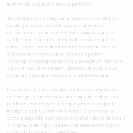
¡Bienvenido
a
tu
nuevo
escape
perfecto!
Te
presentamos
un
espacio
exclusivo
disponible
para
alquilar
por
el
día,
donde
la
joya
principal
es
su
deslumbrante
piscina
infinita.
Este
oasis
de
agua
se
funde
con
el
horizonte,
creando
la
ilusión
de
que
te
estás
sumergiendo
directamente
en
el
mar.
Mientras
disfrutas
de
un
refrescante
chapuzón,
podrás
contemplar
vistas
panorámicas
que
dejan
sin
aliento;
el
cielo
y
el
mar
se
entrelazan,
pintando
un
cuadro
que
cambiará
tu
perspectiva
sobre
la
belleza
natural.
Pero
eso
no
es
todo.
Imagina
organizar
una
barbacoa
con
amigos
y
familiares;
nuestro
espacio
incluye
una
moderna
zona
de
parrilla
completamente
equipada,
ideal
para
asar
tus
platillos
favoritos.
El
aroma
de
la
carne
a
la
parrilla,
combinado
con
el
sonido
de
las
risas
y
el
murmullo
del
agua,
crea
el
ambiente
perfecto
para
compartir
momentos
inolvidables.