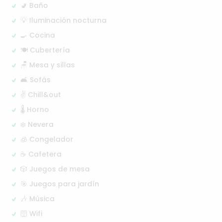
🚽 Baño
💡 Iluminación nocturna
🍳 Cocina
🍽️ Cubertería
🪑 Mesa y sillas
🛋️ Sofás
✌️ Chill&out
🌡️ Horno
❄️ Nevera
🧊 Congelador
☕ Cafetera
🎲 Juegos de mesa
🎯 Juegos para jardín
🎶 Música
🛜 Wifi