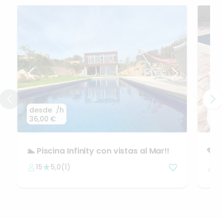
desde
/h
de
36,00 €
24,
🏊
Piscina
Infinity
con
vistas
al
Mar!!
🩵
P
(Gi
15
5,0
(
1
)
2