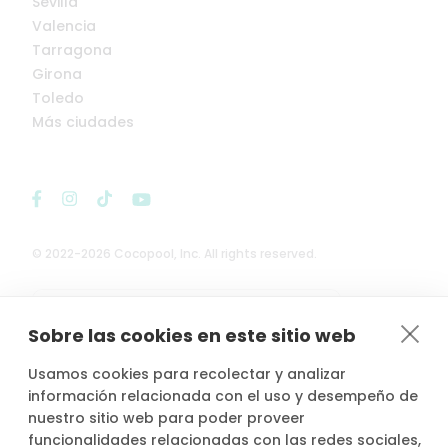
Sevilla
Valencia
Tarragona
Girona
Toledo
Más ciudades
© 2022-2026 Cocopool, Inc. All rights reserved.

Anfitriones asegurados*
Sobre las cookies en este sitio web
Usamos cookies para recolectar y analizar
información relacionada con el uso y desempeño de
nuestro sitio web para poder proveer
*Actividad, con seguro voluntario de responsabilidad civil del
funcionalidades relacionadas con las redes sociales,