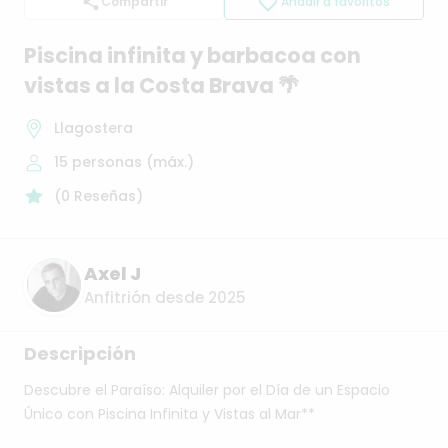
Compartir
Añadir a favoritos
Piscina
infinita
y
barbacoa
con
vistas
a
la
Costa
Brava
🌴
Llagostera
15
personas (máx.)
(
0
Reseñas
)
Axel J
Anfitrión desde 2025
Descripción
Descubre
el
Paraíso:
Alquiler
por
el
Día
de
un
Espacio
Único
con
Piscina
Infinita
y
Vistas
al
Mar**