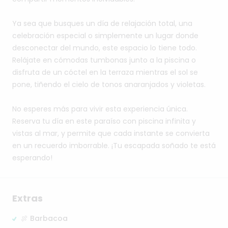
Ya
sea
que
busques
un
día
de
relajación
total,
una
celebración
especial
o
simplemente
un
lugar
donde
desconectar
del
mundo,
este
espacio
lo
tiene
todo.
Relájate
en
cómodas
tumbonas
junto
a
la
piscina
o
disfruta
de
un
cóctel
en
la
terraza
mientras
el
sol
se
pone,
tiñendo
el
cielo
de
tonos
anaranjados
y
violetas.
No
esperes
más
para
vivir
esta
experiencia
única.
Reserva
tu
día
en
este
paraíso
con
piscina
infinita
y
vistas
al
mar,
y
permite
que
cada
instante
se
convierta
en
un
recuerdo
imborrable.
¡Tu
escapada
soñado
te
está
esperando!
Extras
🍖 Barbacoa