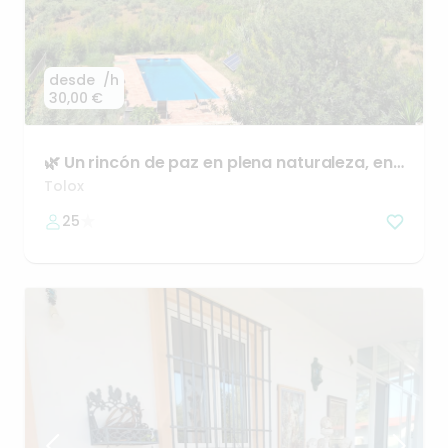
desde
/h
30,00 €
🌿
Un
rincón
de
paz
en
plena
naturaleza
​,​
en
Tolox
(Málaga)
Tolox
25