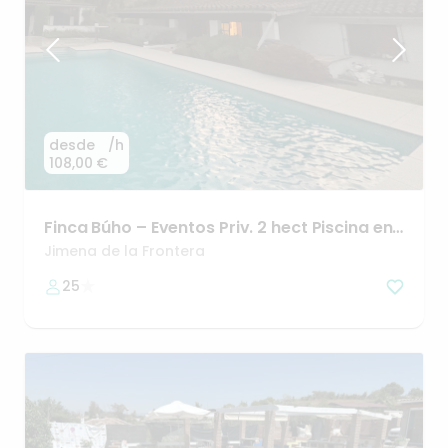
desde
/h
108,00 €
Finca
Búho
–
Eventos
Priv.
2
hect
Piscina
en
Parque
Natural
Jimena de la Frontera
25