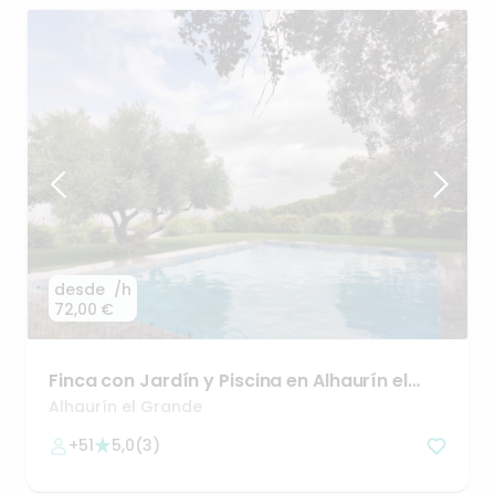
desde
/h
72,00 €
Finca
con
Jardín
y
Piscina
en
Alhaurín
el
Grande
(Málaga)🎉
Alhaurín el Grande
+51
5,0
(
3
)