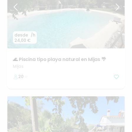
desde
/h
24,00 €
🌊
Piscina
tipo
playa
natural
en
Mijas
🌴
Mijas
20