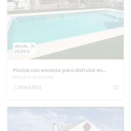
desde
/h
28,80 €
Piscina
con
encanto
para
disfrutar
en
Málaga
Alhaurín el Grande
30
5,0
(
4
)