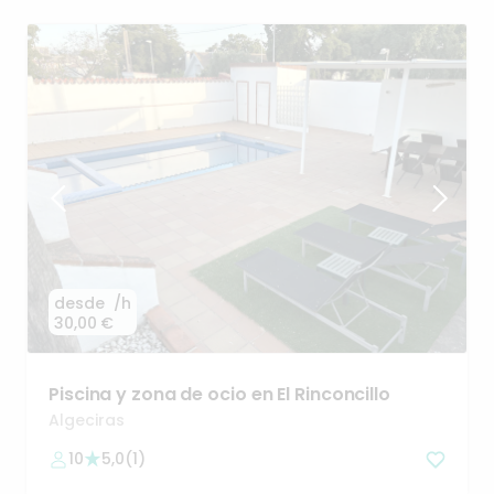
desde
/h
30,00 €
Piscina
y
zona
de
ocio
en
El
Rinconcillo
Algeciras
10
5,0
(
1
)