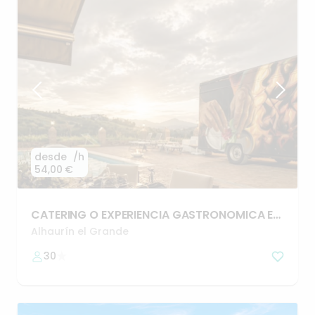
desde
/h
54,00 €
CATERING
O
EXPERIENCIA
GASTRONOMICA
EN
PLENA
NATURALEZA
🌱
Alhaurín el Grande
30