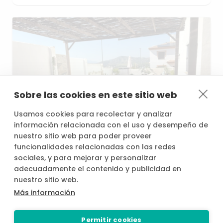
Sobre las cookies en este sitio web
Usamos cookies para recolectar y analizar
información relacionada con el uso y desempeño de
nuestro sitio web para poder proveer
desde
/h
funcionalidades relacionadas con las redes
24,00 €
sociales, y para mejorar y personalizar
adecuadamente el contenido y publicidad en
nuestro sitio web.
Piscina
ideal
dia
en
familia
y
celebraciones
Más información
Cártama
30
Permitir cookies