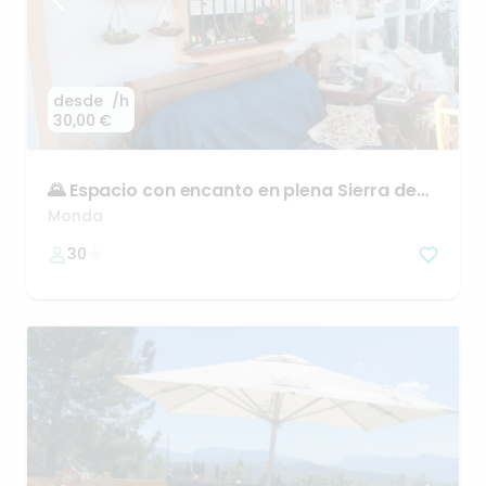
desde
/h
30,00 €
🌄
Espacio
con
encanto
en
plena
Sierra
de
las
Nieves
Monda
30