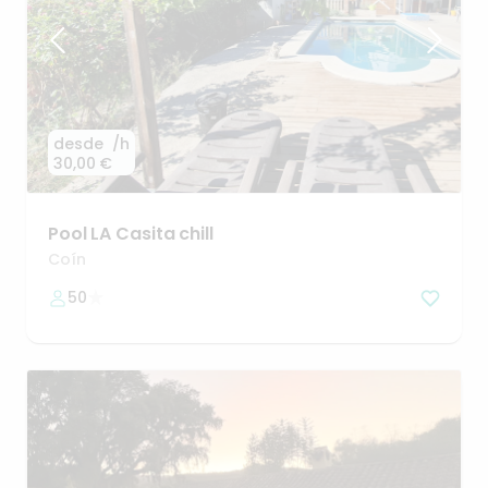
desde
/h
30,00 €
Pool
LA
Casita
chill
Coín
50