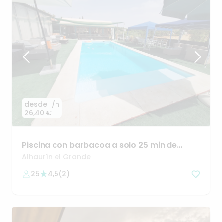
desde
/h
26,40 €
Piscina
con
barbacoa
a
solo
25
min
de
Málaga
🌴
Alhaurín el Grande
25
4,5
(
2
)