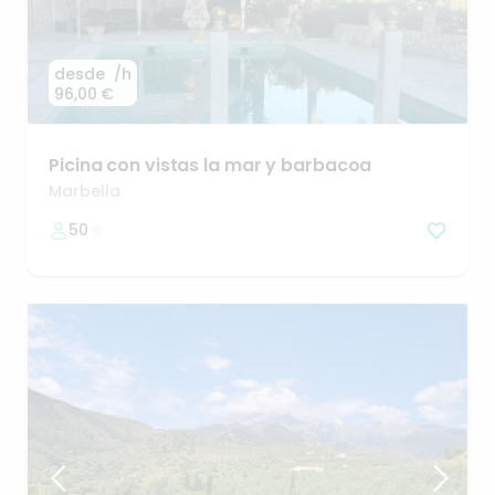
desde
/h
96,00 €
Picina
con
vistas
la
mar
y
barbacoa
Marbella
50