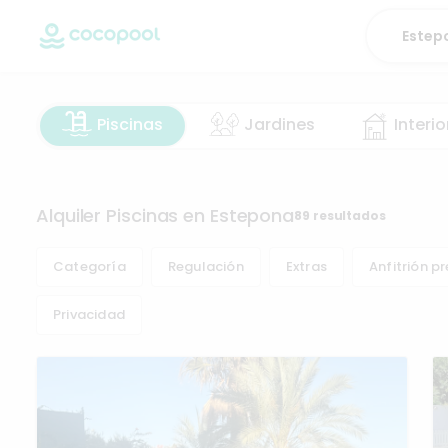
Piscinas
Jardines
Interio
Alquiler Piscinas en Estepona
89 resultados
Categoría
Regulación
Extras
Anfitrión p
Privacidad