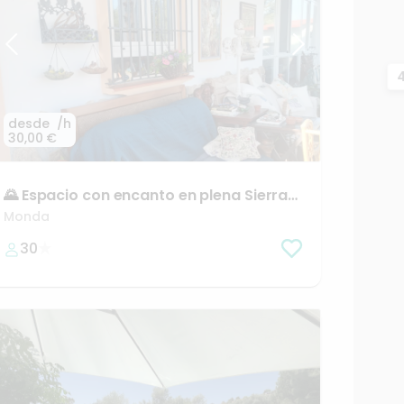
desde
/h
30,00 €
🌄
Espacio
con
encanto
en
plena
Sierra
de
las
Nieves
Monda
30