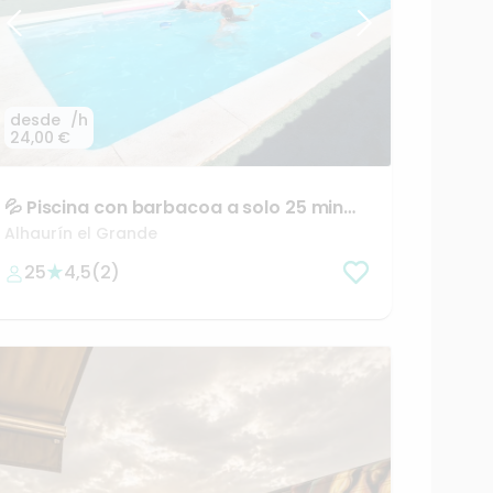
desde
/h
24,00 €
💦
Piscina
con
barbacoa
a
solo
25
min
de
Málaga
🌴
Alhaurín el Grande
25
4,5
(
2
)