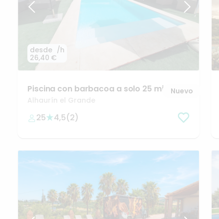
desde
/h
26,40 €
Piscina
con
barbacoa
a
solo
25
min
de
Nuevo
Málaga
🌴
Alhaurín el Grande
25
4,5
(
2
)