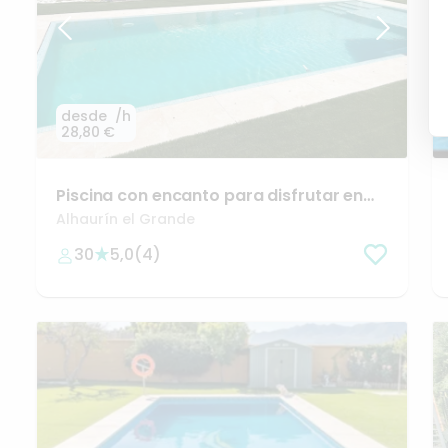
desde
/h
28,80 €
Piscina
con
encanto
para
disfrutar
en
Málaga
Alhaurín el Grande
30
5,0
(
4
)