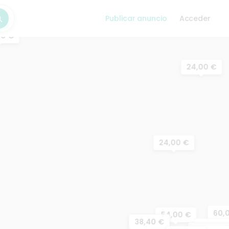
Publicar anuncio
Acceder
car
00 €
24,00 €
24,00 €
60,
54,00 €
26,40 €
38,40 €
30,00 