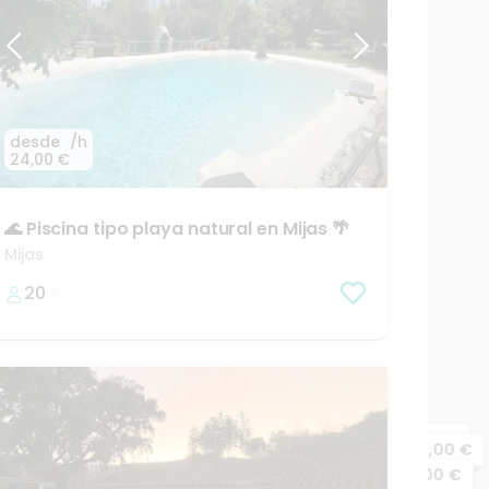
desde
/h
24,00 €
🌊
Piscina
tipo
playa
natural
en
Mijas
🌴
Mijas
20
18,00 €
24,00 €
48,00 €