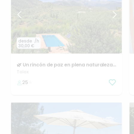
desde
/h
30,00 €
🌿
Un
rincón
de
paz
en
plena
naturaleza
​,​
en
Tolox
(Málaga)
Tolox
25