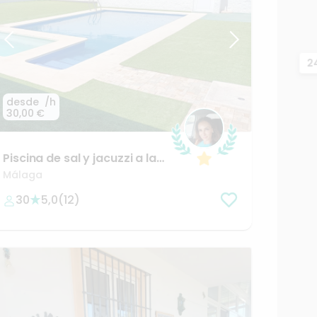
2
desde
/h
30,00 €
Piscina
de
sal
y
jacuzzi
a
las
afueras
de
Málaga
Málaga
30
5,0
(
12
)