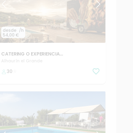
desde
/h
54,00 €
CATERING
O
EXPERIENCIA
GASTRONOMICA
EN
PLENA
NATURALEZA
🌱
Alhaurín el Grande
30