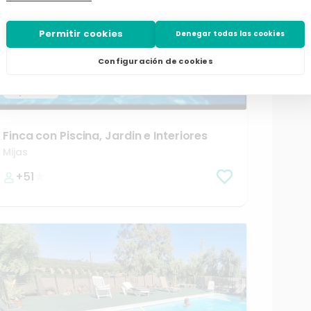
Permitir cookies
Denegar todas las cookies
Configuración de cookies
desde
/h
48,00 €
Finca
con
Piscina
​,​
Jardin
e
Interiores
Mijas
+51