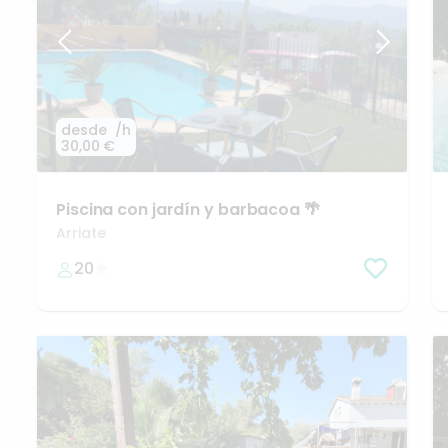
desde
/h
30,00 €
Piscina
con
jardín
y
barbacoa
🌴
Arriate
20