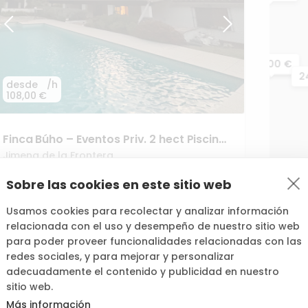
30,00 €
31,20 €
2
desde
/h
108,00 €
Finca
Búho
–
Eventos
Priv.
2
hect
Piscina
en
Parque
Natural
Jimena de la Frontera
25
Sobre las cookies en este sitio web
26,40 €
Usamos cookies para recolectar y analizar información
relacionada con el uso y desempeño de nuestro sitio web
para poder proveer funcionalidades relacionadas con las
redes sociales, y para mejorar y personalizar
adecuadamente el contenido y publicidad en nuestro
sitio web.
Más información