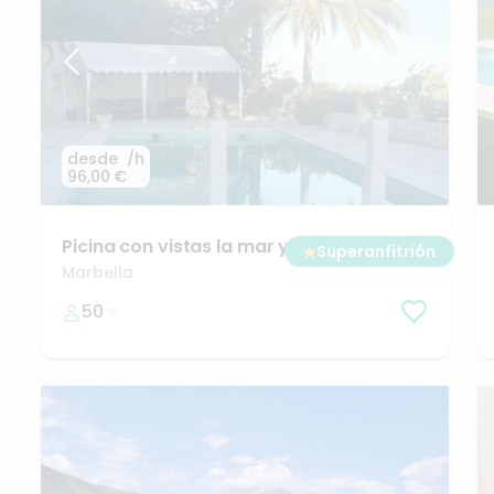
desde
/h
96,00 €
Picina
con
vistas
la
mar
y
barbacoa
★
Superanfitrión
Marbella
50