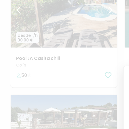
desde
/h
30,00 €
Pool
LA
Casita
chill
Coín
50