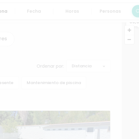
Fecha
Horas
Personas
Bus
36,
res
Ordenar por:
Distancia
resente
Mantenimiento de piscina