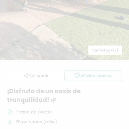
Ver fotos (17)
Compartir
Añadir a favoritos
¡Disfruta
de
un
oasis
de
tranquilidad!
🌿
Fresno de Torote
25
personas (máx.)