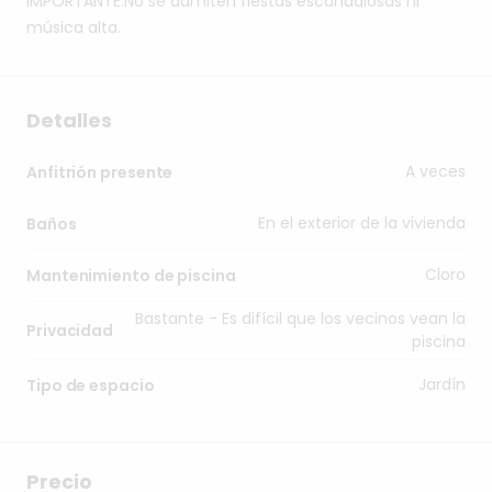
IMPORTANTE:No
se
admiten
fiestas
escandalosas
ni
música
alta.
Detalles
A veces
Anfitrión presente
En el exterior de la vivienda
Baños
Cloro
Mantenimiento de piscina
Bastante - Es difícil que los vecinos vean la
Privacidad
piscina
Jardín
Tipo de espacio
Precio