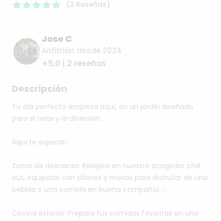
(
2
Reseñas
)
Jose C
Anfitrión desde 2024
★
5,0 | 2 reseñas
Descripción
Tu
día
perfecto
empieza
aquí,
en
un
jardín
diseñado
para
el
relax
y
la
diversión.
Aquí
te
esperan:
Zonas
de
descanso:
Relájate
en
nuestro
acogedor
chill
out,
equipado
con
sillones
y
mesas
para
disfrutar
de
una
bebida
o
una
comida
en
buena
compañía.
✨
Cocina
exterior:
Prepara
tus
comidas
favoritas
en
una