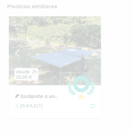
Piscinas similares
desde
/h
30,00 €
🍂
Escápate
a
un
entorno
único
y
25
5,0
(
7
)
protegido