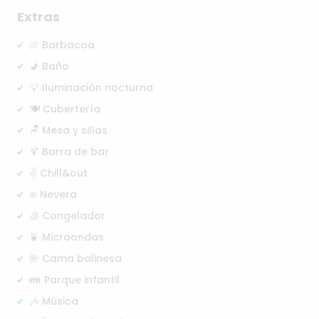
Extras
🍖 Barbacoa
🚽 Baño
💡 Iluminación nocturna
🍽️ Cubertería
🪑 Mesa y sillas
🍹 Barra de bar
✌️ Chill&out
❄️ Nevera
🧊 Congelador
🍵 Microondas
🌺 Cama balinesa
👪 Parque infantil
🎶 Música