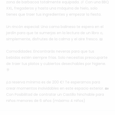
zona
de
barbacoa
totalmente
equipada.
🍖
Con
una
BBQ
XXL,
fregaderos
y
hasta
una
máquina
de
hielo,
solo
tienes
que
traer
tus
ingredientes
y
empezar
la
fiesta.
Un
rincón
especial:
Una
cama
balinesa
te
espera
en
el
jardín
para
que
te
sumerjas
en
la
lectura
de
un
libro
o,
simplemente,
disfrutes
de
la
calma
y
el
aire
fresco.
📖
Comodidades:
Encontrarás
neveras
para
que
tus
bebidas
estén
siempre
frías.
Solo
necesitas
preocuparte
de
traer
tus
platos
y
cubiertos
desechables
por
higiene.
🥂
¡La
reserva
mínima
es
de
200
€!
Te
esperamos
para
crear
momentos
inolvidables
en
este
espacio
exterior.
🏡
Con
Posibilitad
de
contratar
un
Castillo
hinchable
para
niños
menores
de
6
años
(máximo
4
niños)