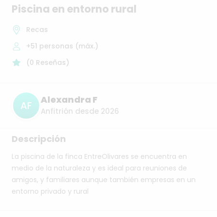
Piscina
en
entorno
rural
Recas
+51
personas (máx.)
(
0
Reseñas
)
Alexandra F
AF
Anfitrión desde 2026
Descripción
La
piscina
de
la
finca
EntreOlivares
se
encuentra
en
medio
de
la
naturaleza
y
es
ideal
para
reuniones
de
amigos,
y
familiares
aunque
también
empresas
en
un
entorno
privado
y
rural