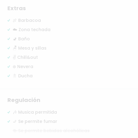
Extras
🍖 Barbacoa
☁️ Zona techada
🚽 Baño
🪑 Mesa y sillas
✌️ Chill&out
❄️ Nevera
🚿 Ducha
Regulación
🎶 Musica permitida
🚬 Se permite fumar
🍻 Se permite bebidas alcohólicas