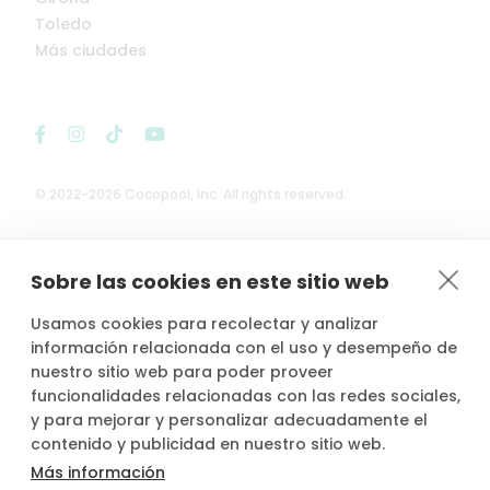
Toledo
Más ciudades
© 2022-2026 Cocopool, Inc. All rights reserved.

Anfitriones asegurados*
Sobre las cookies en este sitio web
Usamos cookies para recolectar y analizar
información relacionada con el uso y desempeño de
nuestro sitio web para poder proveer
*Actividad, con seguro voluntario de responsabilidad civil del
funcionalidades relacionadas con las redes sociales,
propietario, contratado por PLACE4PLAN, S.L. con AXA SEGUROS
y para mejorar y personalizar adecuadamente el
GENERALES, S.A. de Seguros y Reaseguros, siempre que conste
contenido y publicidad en nuestro sitio web.
notificada la reserva con mínimo 2 horas de antelación.
Más información