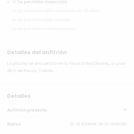
🐶 Se permiten mascotas
👦 Se admiten niños menores de 10 años
🍔 Se permite traer comida
🎂 Se permiten celebraciones
Detalles del anfitrión
La
piscina
se
encuentra
en
la
Finca
EntreOlivares,
a
unos
2km
de
Recas,
Toledo.
Detalles
Si
Anfitrión presente
En el exterior de la vivienda
Baños