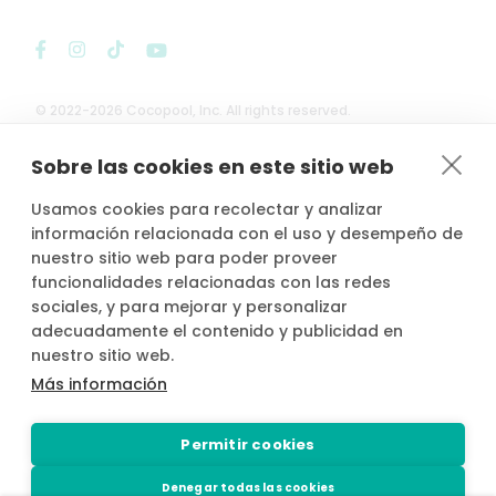
© 2022-2026 Cocopool, Inc. All rights reserved.
Sobre las cookies en este sitio web

Anfitriones asegurados*
Usamos cookies para recolectar y analizar
información relacionada con el uso y desempeño de
nuestro sitio web para poder proveer
funcionalidades relacionadas con las redes
sociales, y para mejorar y personalizar
*Actividad, con seguro voluntario de responsabilidad civil del
propietario, contratado por PLACE4PLAN, S.L. con AXA SEGUROS
adecuadamente el contenido y publicidad en
GENERALES, S.A. de Seguros y Reaseguros, siempre que conste
nuestro sitio web.
notificada la reserva con mínimo 2 horas de antelación.
Más información
Permitir cookies
Denegar todas las cookies