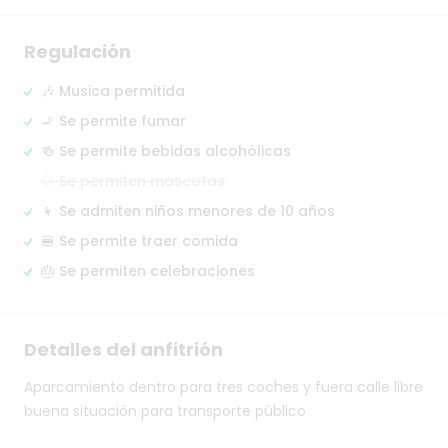
Regulación
🎶 Musica permitida
🚬 Se permite fumar
🍻 Se permite bebidas alcohólicas
🐶 Se permiten mascotas
👦 Se admiten niños menores de 10 años
🍔 Se permite traer comida
🎂 Se permiten celebraciones
Detalles del anfitrión
Aparcamiento
dentro
para
tres
coches
y
fuera
calle
libre
buena
situación
para
transporte
público