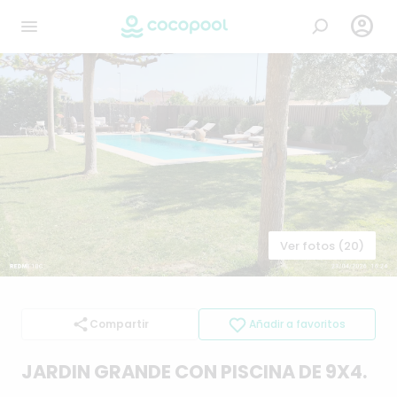

Ver fotos (20)
Compartir
Añadir a favoritos
JARDIN
GRANDE
CON
PISCINA
DE
9X4.