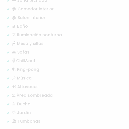
☁️ Zona techada
🏚️ Comedor interior
🏚️ Salón interior
🚽 Baño
💡 Iluminación nocturna
🪑 Mesa y sillas
🛋️ Sofás
✌️ Chill&out
🏓 Ping-pong
🎶 Música
🔊 Altavoces
⛱️ Área sombreada
🚿 Ducha
🌴 Jardín
🏖️ Tumbonas