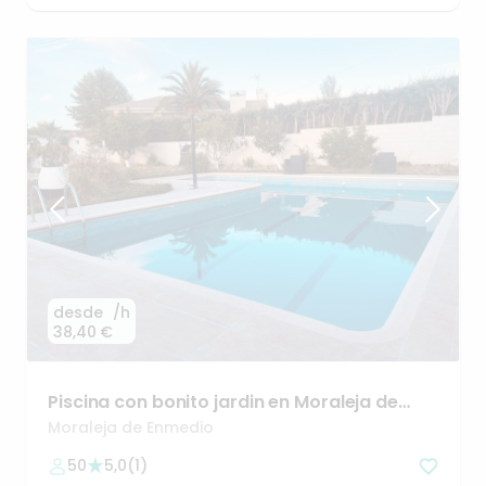
desde
/h
38,40 €
Piscina
con
bonito
jardin
en
Moraleja
de
Enmedio
Moraleja de Enmedio
50
5,0
(
1
)