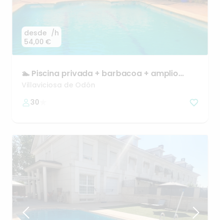
desde
/h
54,00 €
🏊
Piscina
privada
+
barbacoa
+
amplio
jardín
Villaviciosa de Odón
30