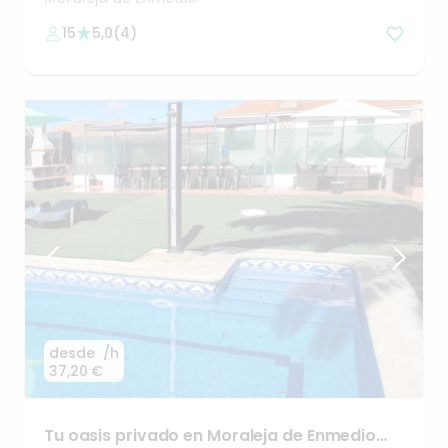
15
5,0
(
4
)
desde
/h
37,20 €
Tu
oasis
privado
en
Moraleja
de
Enmedio