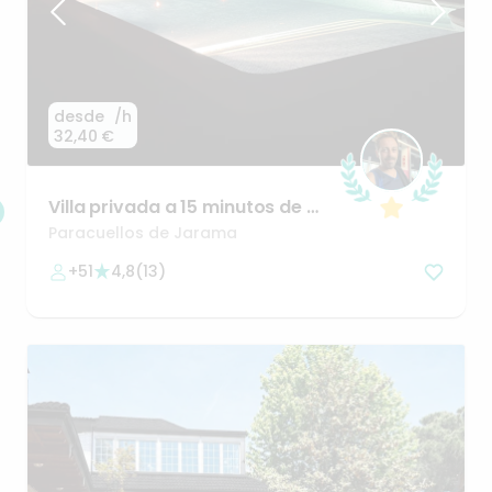
desde
/h
32,40 €
Villa
privada
a
15
minutos
de
Av
de
America
entorno
unico
Paracuellos de Jarama
+51
4,8
(
13
)