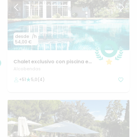
desde
/h
54,00 €
Chalet
exclusivo
con
piscina
en
La
Moraleja
Alcobendas
+51
5,0
(
4
)