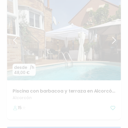
desde
/h
48,00 €
Piscina
con
barbacoa
y
terraza
en
Alcorcón
🌞🫧
Alcorcón
15