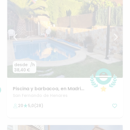
desde
/h
38,40 €
Piscina
y
barbacoa
​,​
en
Madrid
​,​
San
Fernando
de
Henares
🌊😎
San Fernando de Henares
20
5,0
(
28
)