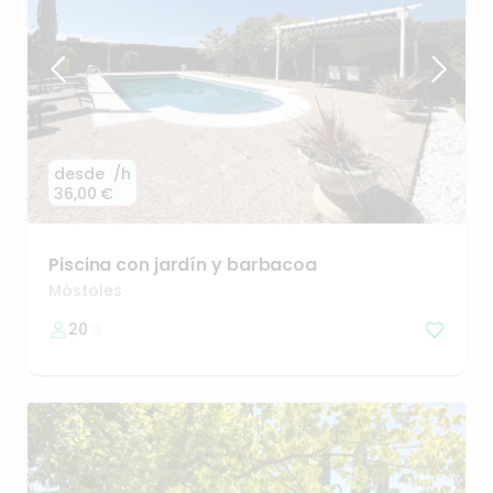
desde
/h
36,00 €
Piscina
con
jardín
y
barbacoa
Móstoles
20