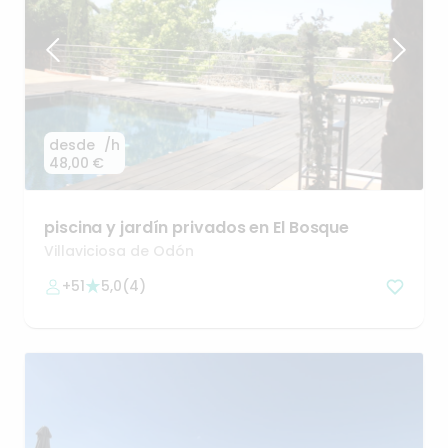
desde
/h
48,00 €
piscina
y
jardín
privados
en
El
Bosque
Villaviciosa de Odón
+51
5,0
(
4
)