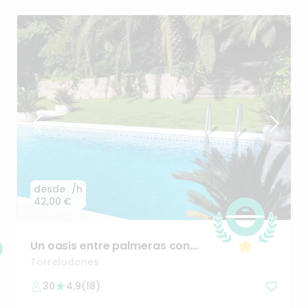
desde
/h
42,00 €
Un
oasis
entre
palmeras
con
vistas
a
Madrid
Torrelodones
30
4,9
(
18
)