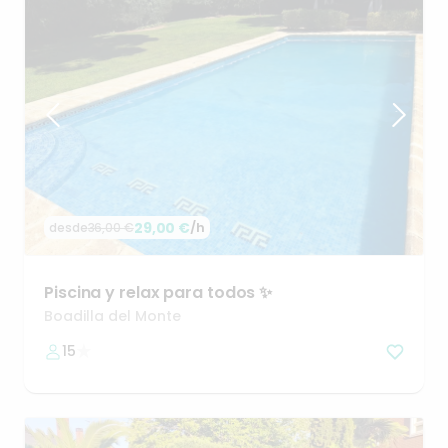
29,00 €
/h
desde
36,00 €
Piscina
y
relax
para
todos
✨
Boadilla del Monte
15