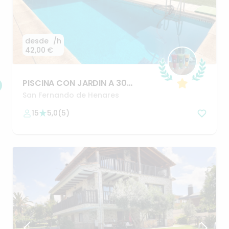
desde
/h
42,00 €
PISCINA
CON
JARDIN
A
30
MINUTOS
DE
MADRID
San Fernando de Henares
15
5,0
(
5
)