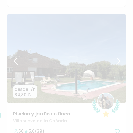
desde
/h
34,80 €
Piscina
y
jardín
en
finca
privada
en
Boadilla
del
Monte
Villanueva de la Cañada
50
5,0
(
39
)