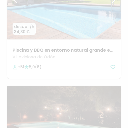
desde
/h
34,80 €
Piscina
y
BBQ
en
entorno
natural
grande
en
Villaviciosa
Villaviciosa de Odón
+51
5,0
(
6
)