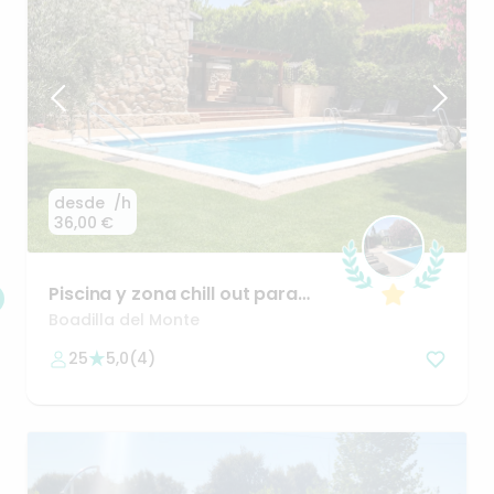
desde
/h
36,00 €
Piscina
y
zona
chill
out
para
reuniones
y
celebraciones
🤗
Boadilla del Monte
25
5,0
(
4
)