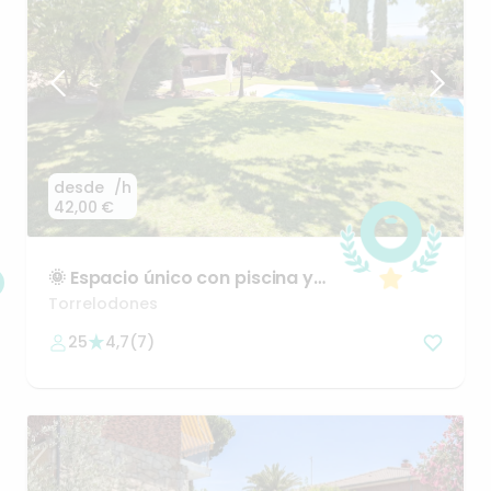
desde
/h
42,00 €
🌞
Espacio
único
con
piscina
y
confort
total
Torrelodones
25
4,7
(
7
)