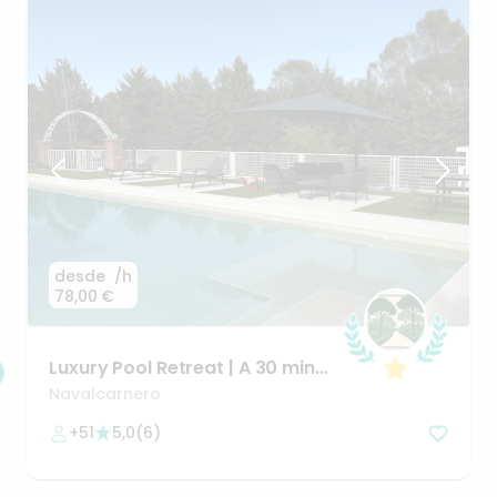
desde
/h
78,00 €
Luxury
Pool
Retreat
|
A
30
min
de
Madrid
Navalcarnero
+51
5,0
(
6
)