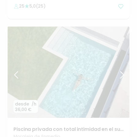
25
5,0
(
25
)
desde
/h
36,00 €
Piscina
privada
con
total
intimidad
en
el
sur
de
Madrid
Moraleja de Enmedio