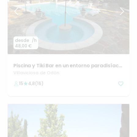
desde
/h
48,00 €
Piscina
y
Tiki
Bar
en
un
entorno
paradisíaco
y
práctico
Villaviciosa de Odón
15
4,8
(
16
)