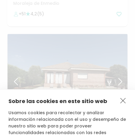
(Madrid)
🌿
Moraleja de Enmedio
+51
4,2
(
5
)
Sobre las cookies en este sitio web
desde
/h
Usamos cookies para recolectar y analizar
33,60 €
información relacionada con el uso y desempeño de
nuestro sitio web para poder proveer
funcionalidades relacionadas con las redes