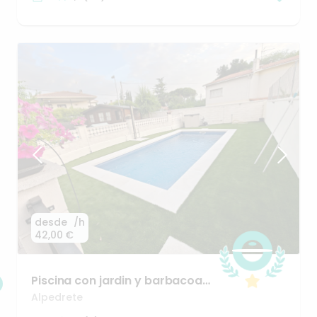
desde
/h
42,00 €
Piscina
con
jardin
y
barbacoa
a
25
minutos
de
Madrid
Alpedrete