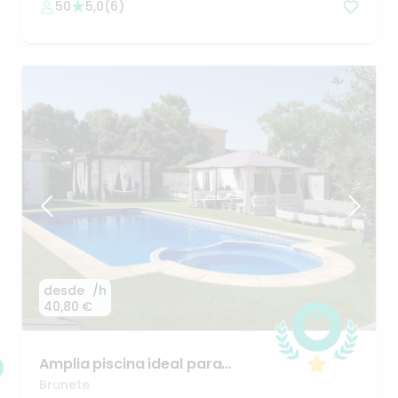
50
5,0
(
6
)
desde
/h
40,80 €
Amplia
piscina
ideal
para
reuniones
Brunete