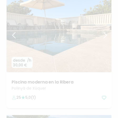
desde
/h
30,00 €
Piscina
moderna
en
la
Ribera
Polinyà de Xúquer
25
5,0
(
1
)