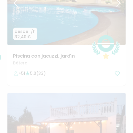
desde
/h
32,40 €
Piscina
con
jacuzzi
​,​
jardín
Bétera
+51
5,0
(
33
)