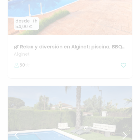
desde
/h
54,00 €
🌿
Relax
y
diversión
en
Alginet:
piscina
​,​
BBQ
y
ocio
Alginet
50