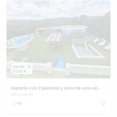
desde
/h
33,60 €
Espacio
con
2
piscinas
y
zona
de
ocio
en
Montserrat
🌿
Montserrat
+51