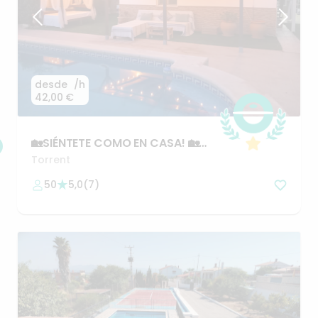
desde
/h
42,00 €
🏡SIÉNTETE
COMO
EN
CASA!
🏡
MAKE
YOURSELF
AT
HOME!
Torrent
50
5,0
(
7
)