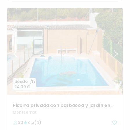
desde
/h
24,00 €
Piscina
privada
con
barbacoa
y
jardín
en
Montserrat
Valencia
Montserrat
30
4,5
(
4
)