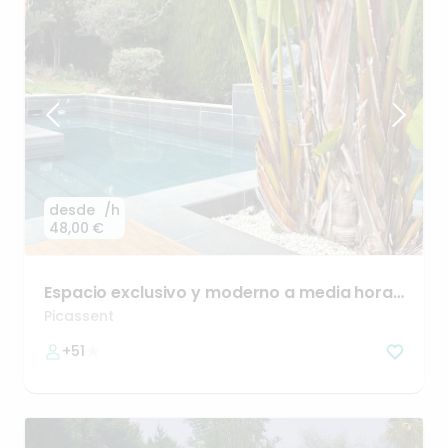
desde
/h
48,00 €
Espacio
exclusivo
y
moderno
a
media
hora
de
Valencia
Picassent
+51