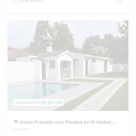
25
5,0
(
6
)
38,00 €
/h
desde
48,00 €
🌴
Oasis
Privado
con
Piscina
en
El
Vedat
​,​
Torrent.
Torrent