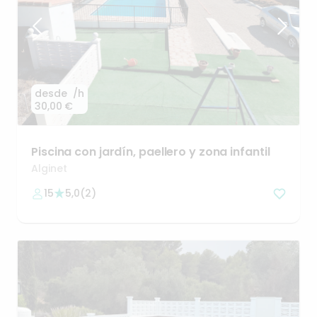
desde
/h
30,00 €
Piscina
con
jardín
​,​
paellero
y
zona
infantil
Alginet
15
5,0
(
2
)