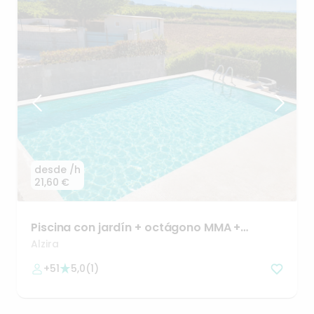
desde
/h
21,60 €
Piscina
con
jardín
+
octágono
MMA
+
barbacoa
+
comedor
lujo
Alzira
+51
5,0
(
1
)