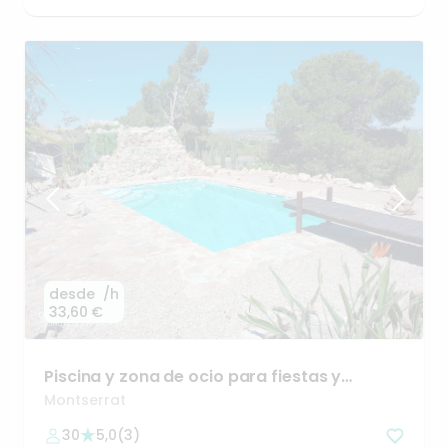
desde
/h
33,60 €
Piscina
y
zona
de
ocio
para
fiestas
y
celebraciones
Montserrat
30
5,0
(
3
)