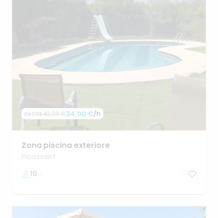
34,00 €
/h
desde
42,00 €
Zona
piscina
exteriore
Picassent
10