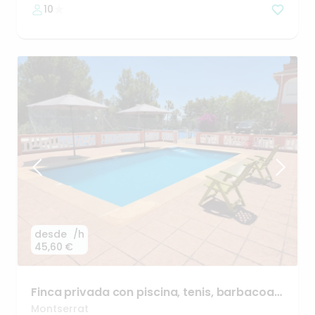
10
desde
/h
45,60 €
Finca
privada
con
piscina
​,​
tenis
​,​
barbacoa
y
sombra
natural
Montserrat