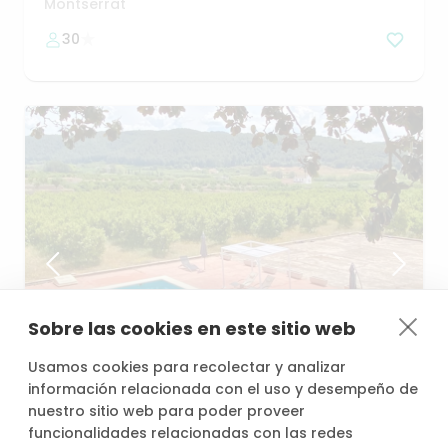
Barbacoa
Montserrat
30
Sobre las cookies en este sitio web
Usamos cookies para recolectar y analizar
27,00 €
/h
desde
33,60 €
información relacionada con el uso y desempeño de
nuestro sitio web para poder proveer
funcionalidades relacionadas con las redes
Verano
en
Casa
Magnolia:
piscina
y
jardín