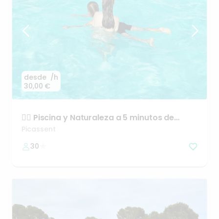
desde
/h
30,00 €
🏊‍♂️
Piscina
y
Naturaleza
a
5
minutos
de
Picassent
Picassent
30