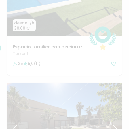
desde
/h
30,00 €
Espacio
familiar
con
piscina
en
Torrent
Torrent
25
5,0
(
11
)