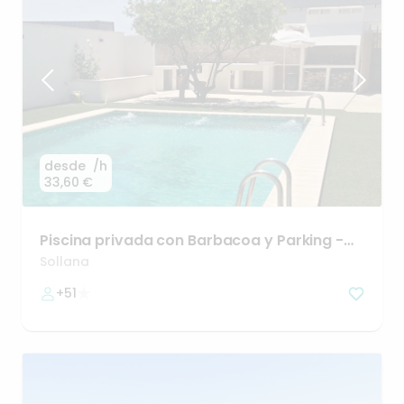
desde
/h
33,60 €
Piscina
privada
con
Barbacoa
y
Parking
-
Eventos
en
Valencia
Sollana
+51