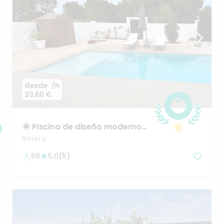
desde
/h
33,60 €
🌞
Piscina
de
diseño
moderno
para
un
día
diferente
Bétera
50
5,0
(
5
)