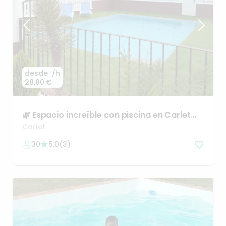
desde
/h
28,80 €
🌿
Espacio
increíble
con
piscina
en
Carlet
(Valencia)
Carlet
30
5,0
(
3
)