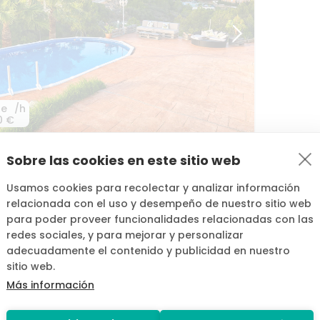
de
/h
0 €
Sobre las cookies en este sitio web
lax
y
diversión
en
Alginet:
piscina
​,​
BBQ
y
et
Usamos cookies para recolectar y analizar información
relacionada con el uso y desempeño de nuestro sitio web
para poder proveer funcionalidades relacionadas con las
redes sociales, y para mejorar y personalizar
adecuadamente el contenido y publicidad en nuestro
sitio web.
Más información