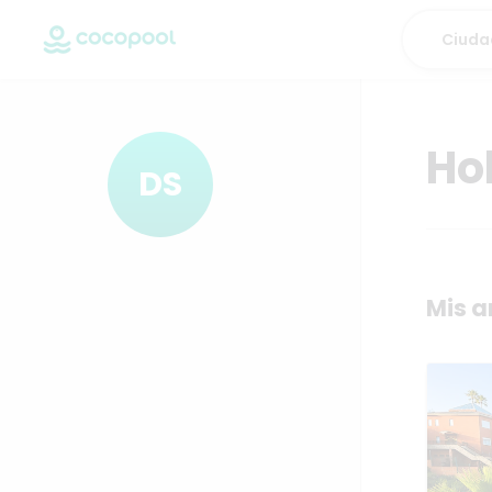
Hol
DS
Mis a