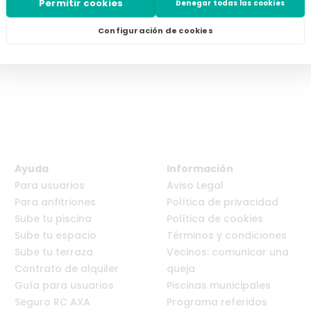
Permitir cookies
Denegar todas las cookies
Configuración de cookies
Ayuda
Información
Para usuarios
Aviso Legal
Para anfitriones
Política de privacidad
Sube tu piscina
Política de cookies
Sube tu espacio
Términos y condiciones
Sube tu terraza
Vecinos: comunicar una
Contrato de alquiler
queja
Guía para usuarios
Piscinas municipales
Seguro RC AXA
Programa referidos