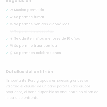
Regulación
🎶 Musica permitida
🚬 Se permite fumar
🍻 Se permite bebidas alcohólicas
🐶 Se permiten mascotas
👦 Se admiten niños menores de 10 años
🍔 Se permite traer comida
🎂 Se permiten celebraciones
Detalles del anfitrión
‼️Importante:
Para
grupos
o
empresas
grandes
se
valorará
el
alquiler
de
un
baño
portátil.
Para
grupos
pequeños,
el
baño
disponible
se
encuentra
en
el
bar
de
la
calle
de
enfrente.