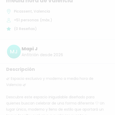
media
hora
de
Valencia
Picassent, Valencia
+51
personas (máx.)
(
0
Reseñas
)
Mapi J
MJ
Anfitrión desde 2026
Descripción
🌿
Espacio
exclusivo
y
moderno
a
media
hora
de
Valencia
🌿
Descubre
este
espacio
inigualable
diseñado
para
quienes
buscan
celebrar
de
una
forma
diferente
🤍
Un
lugar
único,
moderno
y
lleno
de
estilo
que
aportará
un