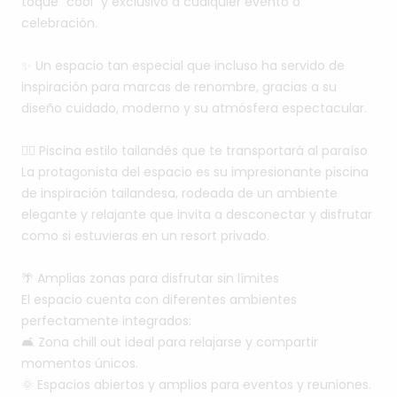
toque
“cool”
y
exclusivo
a
cualquier
evento
o
celebración.
✨
Un
espacio
tan
especial
que
incluso
ha
servido
de
inspiración
para
marcas
de
renombre,
gracias
a
su
diseño
cuidado,
moderno
y
su
atmósfera
espectacular.
🏊‍♂️
Piscina
estilo
tailandés
que
te
transportará
al
paraíso
La
protagonista
del
espacio
es
su
impresionante
piscina
de
inspiración
tailandesa,
rodeada
de
un
ambiente
elegante
y
relajante
que
invita
a
desconectar
y
disfrutar
como
si
estuvieras
en
un
resort
privado.
🌴
Amplias
zonas
para
disfrutar
sin
límites
El
espacio
cuenta
con
diferentes
ambientes
perfectamente
integrados:
🛋️
Zona
chill
out
ideal
para
relajarse
y
compartir
momentos
únicos.
🌞
Espacios
abiertos
y
amplios
para
eventos
y
reuniones.