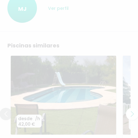
MJ
Ver perfil
Piscinas similares
desde
/h
de
42,00 €
33,