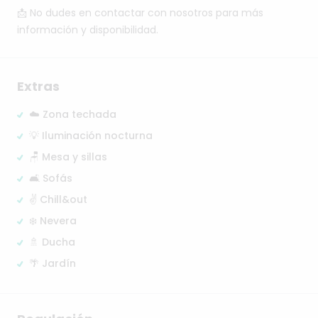
📩
No
dudes
en
contactar
con
nosotros
para
más
información
y
disponibilidad.
Extras
☁️ Zona techada
💡 Iluminación nocturna
🪑 Mesa y sillas
🛋️ Sofás
✌️ Chill&out
❄️ Nevera
🚿 Ducha
🌴 Jardín