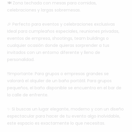
🍽️
Zona
techada
con
mesas
para
comidas,
celebraciones
y
largas
sobremesas.
🎉
Perfecto
para
eventos
y
celebraciones
exclusivas
Ideal
para
cumpleaños
especiales,
reuniones
privadas,
eventos
de
empresa,
shootings,
team
buildings
o
cualquier
ocasión
donde
quieras
sorprender
a
tus
invitados
con
un
entorno
diferente
y
lleno
de
personalidad.
‼️Importante:
Para
grupos
o
empresas
grandes
se
valorará
el
alquiler
de
un
baño
portátil.
Para
grupos
pequeños,
el
baño
disponible
se
encuentra
en
el
bar
de
la
calle
de
enfrente.
✨
Si
buscas
un
lugar
elegante,
moderno
y
con
un
diseño
espectacular
para
hacer
de
tu
evento
algo
inolvidable,
este
espacio
es
exactamente
lo
que
necesitas.