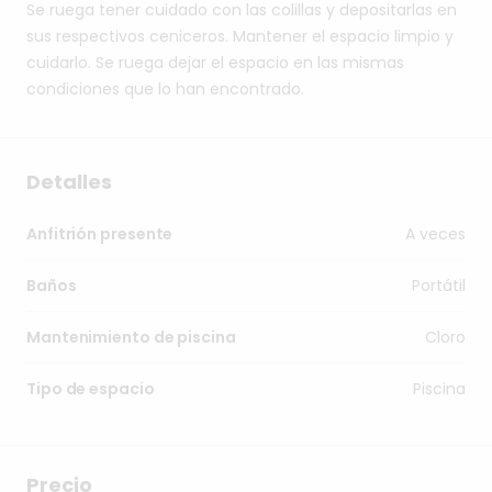
Se
ruega
tener
cuidado
con
las
colillas
y
depositarlas
en
sus
respectivos
ceniceros.
Mantener
el
espacio
limpio
y
cuidarlo.
Se
ruega
dejar
el
espacio
en
las
mismas
condiciones
que
lo
han
encontrado.
Detalles
A veces
Anfitrión presente
Portátil
Baños
Cloro
Mantenimiento de piscina
Piscina
Tipo de espacio
Precio