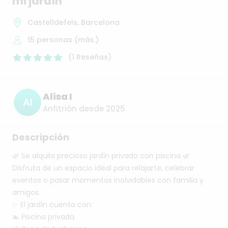
mi
jardín
Castelldefels, Barcelona
15
personas (máx.)
(
1
Reseñas
)
Alisa I
AI
Anfitrión desde 2025
Descripción
🌿
Se
alquila
precioso
jardín
privado
con
piscina
🌿
Disfruta
de
un
espacio
ideal
para
relajarte,
celebrar
eventos
o
pasar
momentos
inolvidables
con
familia
y
amigos.
✨
El
jardín
cuenta
con:
🏊
Piscina
privada