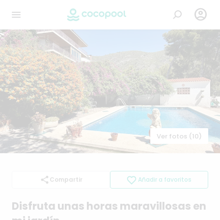

Ver fotos (10)
Compartir
Añadir a favoritos
Disfruta
unas
horas
maravillosas
en