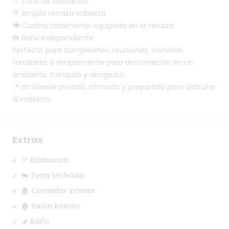
🍖
Zona
de
barbacoa
🌴
Amplia
terraza
cubierta
🍽
Cocina
totalmente
equipada
en
la
terraza
🚻
Baño
independiente
Perfecto
para
cumpleaños,
reuniones,
comidas
familiares
o
simplemente
para
desconectar
en
un
ambiente
tranquilo
y
acogedor.
📍
Ambiente
privado,
cómodo
y
preparado
para
disfrutar
al
máximo
Extras
🍖 Barbacoa
☁️ Zona techada
🏚️ Comedor interior
🏚️ Salón interior
🚽 Baño