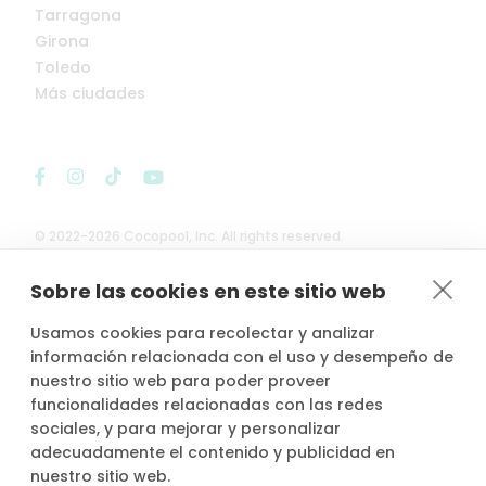
Tarragona
Girona
Toledo
Más ciudades
© 2022-2026 Cocopool, Inc. All rights reserved.
Sobre las cookies en este sitio web

Anfitriones asegurados*
Usamos cookies para recolectar y analizar
información relacionada con el uso y desempeño de
nuestro sitio web para poder proveer
funcionalidades relacionadas con las redes
sociales, y para mejorar y personalizar
*Actividad, con seguro voluntario de responsabilidad civil del
propietario, contratado por PLACE4PLAN, S.L. con AXA SEGUROS
adecuadamente el contenido y publicidad en
GENERALES, S.A. de Seguros y Reaseguros, siempre que conste
nuestro sitio web.