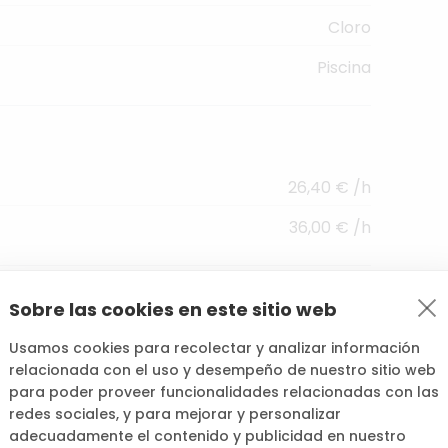
Cloro
Piscina
26,40 € /h
36,00 € /h
Sobre las cookies en este sitio web
 inicio de la reserva, se reembolsará el coste
Usamos cookies para recolectar y analizar información
 coste de la reserva.
relacionada con el uso y desempeño de nuestro sitio web
para poder proveer funcionalidades relacionadas con las
icio de Cocopool.
redes sociales, y para mejorar y personalizar
adecuadamente el contenido y publicidad en nuestro