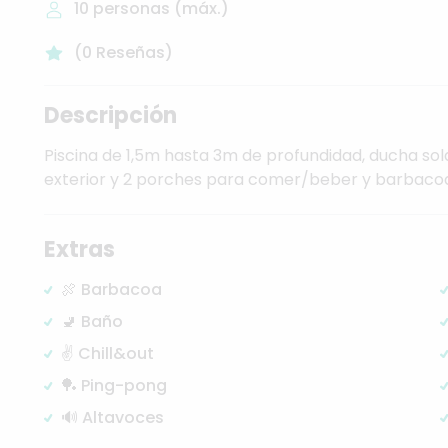
10
personas (máx.)
(
0
Reseñas
)
Descripción
Piscina
de
1,5m
hasta
3m
de
profundidad,
ducha
sol
exterior
y
2
porches
para
comer
​/​
beber
y
barbacoa
Extras
🍖 Barbacoa
🚽 Baño
✌️ Chill&out
🏓 Ping-pong
🔊 Altavoces