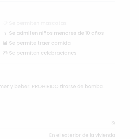
🐶 Se permiten mascotas
👦 Se admiten niños menores de 10 años
🍔 Se permite traer comida
🎂 Se permiten celebraciones
mer
y
beber.
PROHIBIDO
tirarse
de
bomba.
Si
En el exterior de la vivienda