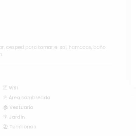
ar,
cesped
para
tomar
el
sol,
hamacas,
baño
.
🛜 Wifi
⛱️ Área sombreada
🏠 Vestuario
🌴 Jardín
🏖️ Tumbonas