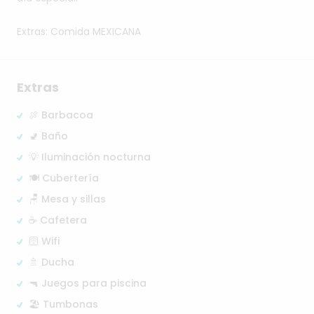
Extras:
Comida
MEXICANA
Extras
🍖 Barbacoa
🚽 Baño
💡 Iluminación nocturna
🍽️ Cubertería
🪑 Mesa y sillas
☕ Cafetera
🛜 Wifi
🚿 Ducha
🔫 Juegos para piscina
🏖️ Tumbonas