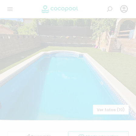

Ver fotos (10)