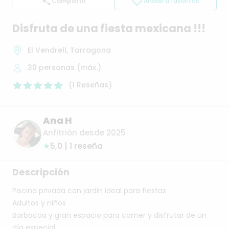
Compartir
Añadir a favoritos
Disfruta
de
una
fiesta
mexicana
!!!
El Vendrell, Tarragona
30
personas (máx.)
(
1
Reseñas
)
Ana H
Anfitrión desde 2025
★
5,0 | 1 reseña
Descripción
Piscina
privada
con
jardin
ideal
para
fiestas
Adultos
y
niños
Barbacoa
y
gran
espacio
para
comer
y
disfrutar
de
un
día
especial.