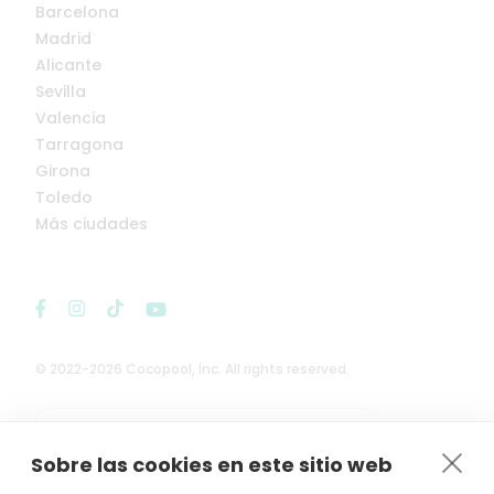
Barcelona
Madrid
Alicante
Sevilla
Valencia
Tarragona
Girona
Toledo
Más ciudades
© 2022-2026 Cocopool, Inc. All rights reserved.

Anfitriones asegurados*
Sobre las cookies en este sitio web