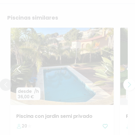
Piscinas similares
desde
/h
de
36,00 €
36,
Piscina
con
jardin
semi
privado
Pis
20
3