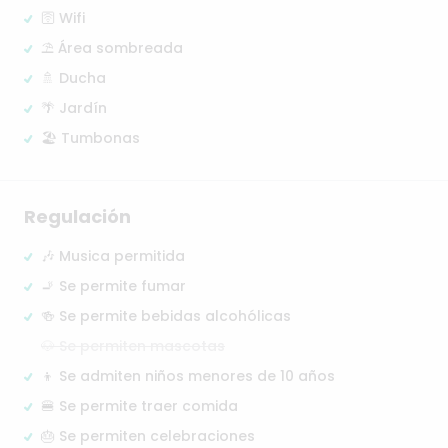
🛜 Wifi
⛱️ Área sombreada
🚿 Ducha
🌴 Jardín
🏖️ Tumbonas
Regulación
🎶 Musica permitida
🚬 Se permite fumar
🍻 Se permite bebidas alcohólicas
🐶 Se permiten mascotas
👦 Se admiten niños menores de 10 años
🍔 Se permite traer comida
🎂 Se permiten celebraciones