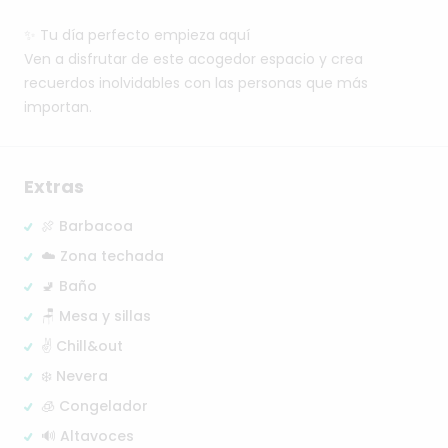
✨
Tu
día
perfecto
empieza
aquí
Ven
a
disfrutar
de
este
acogedor
espacio
y
crea
recuerdos
inolvidables
con
las
personas
que
más
importan.
Extras
🍖 Barbacoa
☁️ Zona techada
🚽 Baño
🪑 Mesa y sillas
✌️ Chill&out
❄️ Nevera
🧊 Congelador
🔊 Altavoces