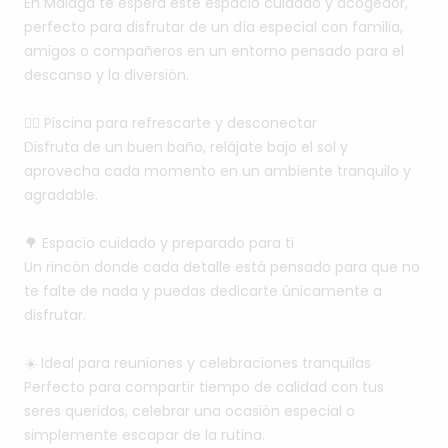
En
Málaga
te
espera
este
espacio
cuidado
y
acogedor,
perfecto
para
disfrutar
de
un
día
especial
con
familia,
amigos
o
compañeros
en
un
entorno
pensado
para
el
descanso
y
la
diversión.
🏊‍♂️
Piscina
para
refrescarte
y
desconectar
Disfruta
de
un
buen
baño,
relájate
bajo
el
sol
y
aprovecha
cada
momento
en
un
ambiente
tranquilo
y
agradable.
🌳
Espacio
cuidado
y
preparado
para
ti
Un
rincón
donde
cada
detalle
está
pensado
para
que
no
te
falte
de
nada
y
puedas
dedicarte
únicamente
a
disfrutar.
☀️
Ideal
para
reuniones
y
celebraciones
tranquilas
Perfecto
para
compartir
tiempo
de
calidad
con
tus
seres
queridos,
celebrar
una
ocasión
especial
o
simplemente
escapar
de
la
rutina.