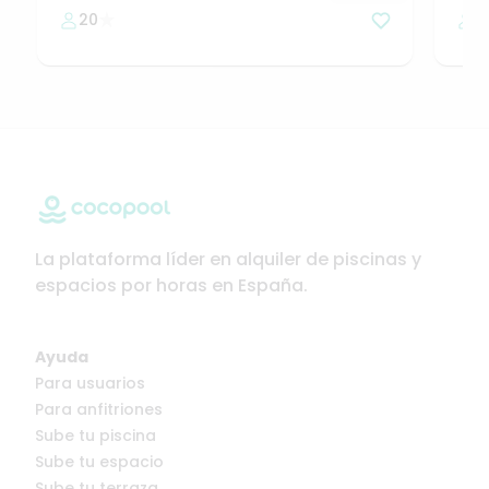
🌴
GA
20
3
NAT
La plataforma líder en alquiler de piscinas y
espacios por horas en España.
Ayuda
Para usuarios
Para anfitriones
Sube tu piscina
Sube tu espacio
Sube tu terraza