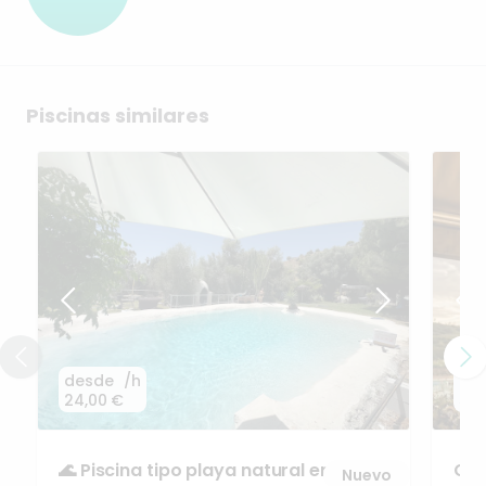
Piscinas similares
desde
/h
de
24,00 €
54,
🌊
Piscina
tipo
playa
natural
en
Mijas
CAT
Nuevo