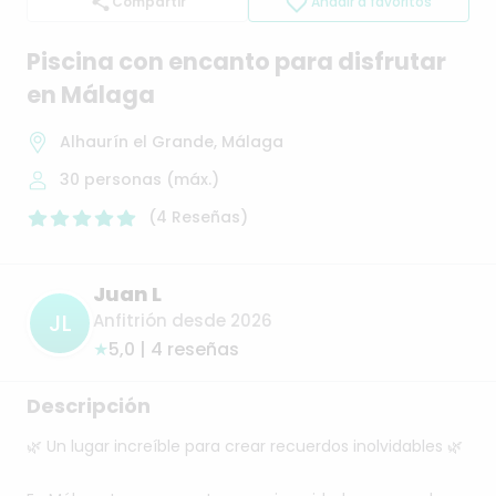
Compartir
Añadir a favoritos
Piscina
con
encanto
para
disfrutar
en
Málaga
Alhaurín el Grande, Málaga
30
personas (máx.)
(
4
Reseñas
)
Juan L
JL
Anfitrión desde 2026
★
5,0 | 4 reseñas
Descripción
🌿
Un
lugar
increíble
para
crear
recuerdos
inolvidables
🌿