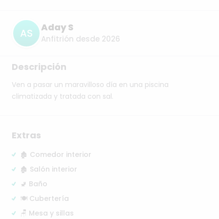
Aday S
AS
Anfitrión desde 2026
Descripción
Ven
a
pasar
un
maravilloso
día
en
una
piscina
climatizada
y
tratada
con
sal.
Extras
🏚️ Comedor interior
🏚️ Salón interior
🚽 Baño
🍽️ Cubertería
🪑 Mesa y sillas