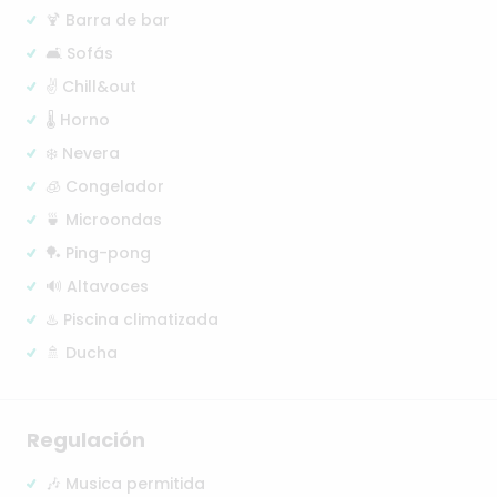
🍹 Barra de bar
🛋️ Sofás
✌️ Chill&out
🌡️ Horno
❄️ Nevera
🧊 Congelador
🍵 Microondas
🏓 Ping-pong
🔊 Altavoces
♨️ Piscina climatizada
🚿 Ducha
Regulación
🎶 Musica permitida