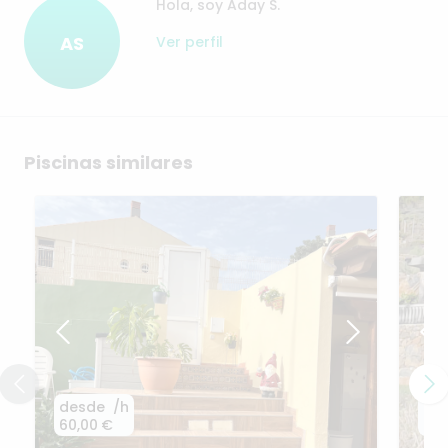
Hola, soy Aday S.
AS
Ver perfil
Piscinas similares
desde
/h
de
60,00 €
60,