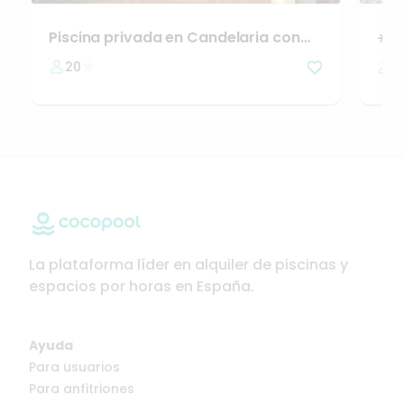
Piscina
privada
en
Candelaria
con
☀️
E
jardín
Pis
20
1
La plataforma líder en alquiler de piscinas y
espacios por horas en España.
Ayuda
Para usuarios
Para anfitriones