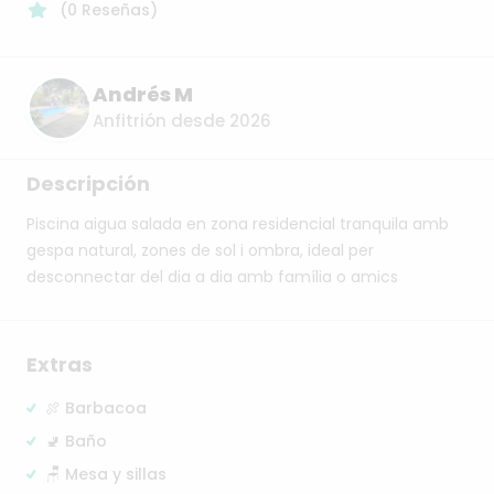
(
0
Reseñas
)
Andrés M
Anfitrión desde 2026
Descripción
Piscina
aigua
salada
en
zona
residencial
tranquila
amb
gespa
natural,
zones
de
sol
i
ombra,
ideal
per
desconnectar
del
dia
a
dia
amb
família
o
amics
Extras
🍖 Barbacoa
🚽 Baño
🪑 Mesa y sillas