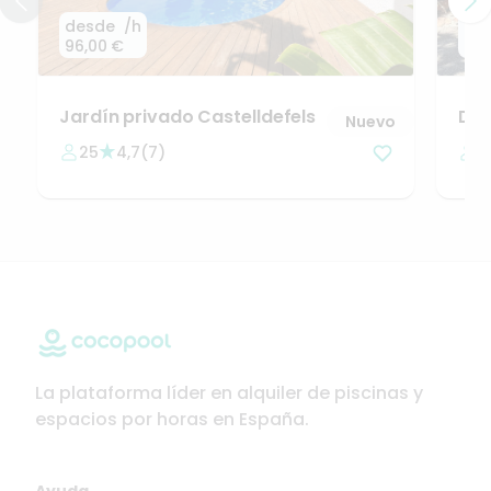
desde
/h
de
96,00 €
42,
Jardín
privado
Castelldefels
Dis
Nuevo
mi
25
4,7
(
7
)
1
La plataforma líder en alquiler de piscinas y
espacios por horas en España.
Ayuda