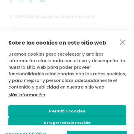
© 2022-2026 Cocopool, Inc. All rights reserved.

Anfitriones asegurados*
Sobre las cookies en este sitio web
Usamos cookies para recolectar y analizar
información relacionada con el uso y desempeño de
nuestro sitio web para poder proveer
*Actividad, con seguro voluntario de responsabilidad civil del
funcionalidades relacionadas con las redes sociales,
propietario, contratado por PLACE4PLAN, S.L. con AXA SEGUROS
y para mejorar y personalizar adecuadamente el
GENERALES, S.A. de Seguros y Reaseguros, siempre que conste
notificada la reserva con mínimo 2 horas de antelación.
contenido y publicidad en nuestro sitio web.
Más información
Permitir cookies
Denegar todas las cookies