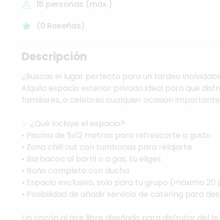
15
personas (máx.)
(
0
Reseñas
)
Descripción
¿Buscas
el
lugar
perfecto
para
un
tardeo
inolvidab
Alquilo
espacio
exterior
privado
ideal
para
que
disf
familiares,
o
celebres
cualquier
ocasión
importante
✨
¿Qué
incluye
el
espacio?
•
Piscina
de
5x12
metros
para
refrescarte
a
gusto
•
Zona
chill
out
con
tumbonas
para
relajarte
•
Barbacoa
al
barril
o
a
gas,
tú
eliges
•
Baño
completo
con
ducha
•
Espacio
exclusivo,
solo
para
tu
grupo
(máximo
20
•
Posibilidad
de
añadir
servicio
de
catering
para
des
Un
rincón
al
aire
libre
diseñado
para
disfrutar
del
b