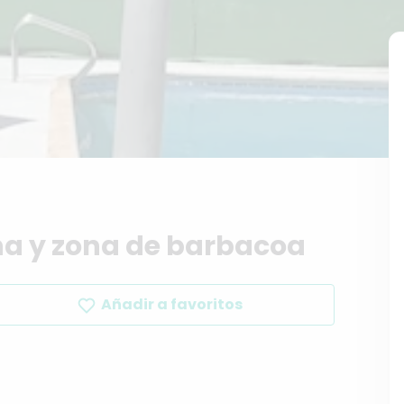
na
y
zona
de
barbacoa
Añadir a favoritos