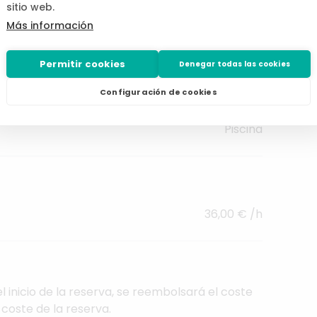
sitio web.
A veces
Más información
En el exterior de la vivienda
Permitir cookies
Denegar todas las cookies
Sal
Configuración de cookies
Mucha - Los vecinos no ven la piscina
Piscina
36,00 € /h
 inicio de la reserva, se reembolsará el coste
 coste de la reserva.