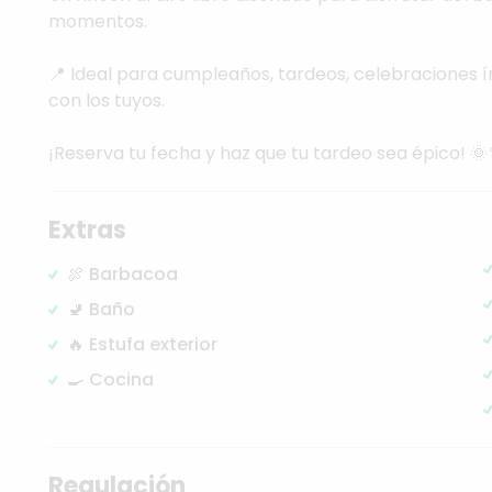
momentos.
📍
Ideal
para
cumpleaños,
tardeos,
celebraciones
í
con
los
tuyos.
¡Reserva
tu
fecha
y
haz
que
tu
tardeo
sea
épico!
🌞
Extras
🍖 Barbacoa
🚽 Baño
🔥 Estufa exterior
🍳 Cocina
Regulación