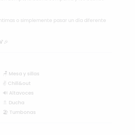
ntimas
o
simplemente
pasar
un
día
diferente
🍹🎉
🪑 Mesa y sillas
✌️ Chill&out
🔊 Altavoces
🚿 Ducha
🏖️ Tumbonas