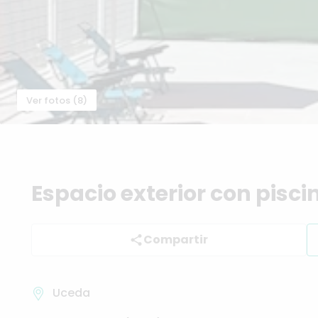
Ver fotos (8)
Espacio
exterior
con
pisci
Compartir
Uceda