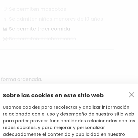
🐶 Se permiten mascotas
👦 Se admiten niños menores de 10 años
🍔 Se permite traer comida
🎂 Se permiten celebraciones
forma
ordenada.
o
encontraste.
Sobre las cookies en este sitio web
Usamos cookies para recolectar y analizar información
relacionada con el uso y desempeño de nuestro sitio web
para poder proveer funcionalidades relacionadas con las
redes sociales, y para mejorar y personalizar
adecuadamente el contenido y publicidad en nuestro