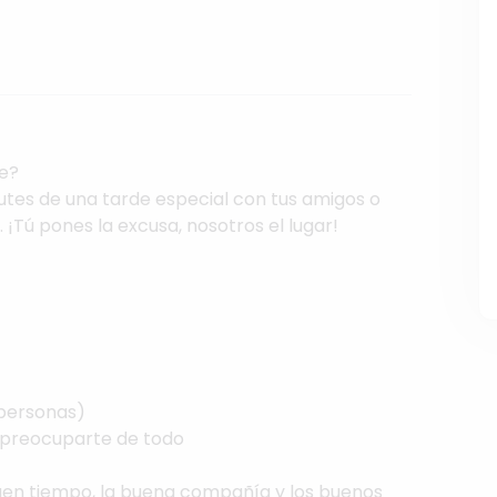
le?
rutes
de
una
tarde
especial
con
tus
amigos
o
.
¡Tú
pones
la
excusa,
nosotros
el
lugar!
personas)
preocuparte
de
todo
uen
tiempo,
la
buena
compañía
y
los
buenos