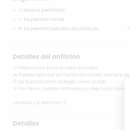
🎶 Musica permitida
🚬 Se permite fumar
🍻 Se permite bebidas alcohólicas
Detalles del anfitrión
📍
Importante
para
tu
visita
al
chalet:
🚗
Puedes
aparcar
en
frente
del
chalet,
siempre
de
🕐
Sé
puntual
tanto
al
llegar
como
al
salir.
🧼
Por
favor,
mantén
la
limpieza
y
deja
todo
como
l
¡Gracias
y
a
disfrutar!
🌞
Detalles