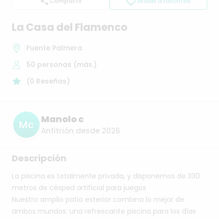
Compartir
Añadir a favoritos
La
Casa
del
Flamenco
Fuente Palmera
50
personas (máx.)
(
0
Reseñas
)
Manolo c
Mc
Anfitrión desde 2026
Descripción
La
piscina
es
totalmente
privada,
y
disponemos
de
330
metros
de
césped
artificial
para
juegos
Nuestro
amplio
patio
exterior
combina
lo
mejor
de
ambos
mundos:
una
refrescante
piscina
para
los
días