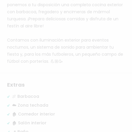
ponemos
a
tu
disposición
una
completa
cocina
exterior
con
barbacoa,
fregadero
y
encimeras
de
mármol
turquesa.
¡Prepara
deliciosas
comidas
y
disfruta
de
un
festín
al
aire
libre!
Contamos
con
iluminación
exterior
para
eventos
nocturnos,
un
sistema
de
sonido
para
ambientar
tu
fiesta
y,
para
los
más
futboleros,
un
pequeño
campo
de
fútbol
con
porterías.
💪🏼🥳
Extras
🍖 Barbacoa
☁️ Zona techada
🏚️ Comedor interior
🏚️ Salón interior
🚽 Baño