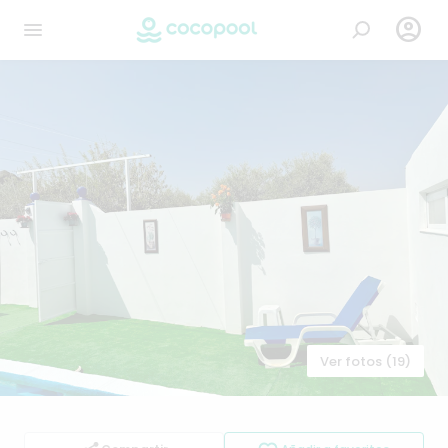

Ver fotos (19)