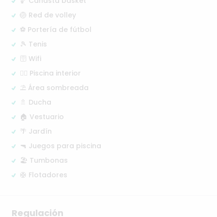
🏀 Canasta basket
🏐 Red de volley
⚽ Portería de fútbol
🎾 Tenis
🛜 Wifi
🏊‍♂️ Piscina interior
⛱️ Área sombreada
🚿 Ducha
🏠 Vestuario
🌴 Jardín
🔫 Juegos para piscina
🏖️ Tumbonas
🛟 Flotadores
Regulación