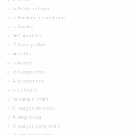
🔥 Estufa exterior
💡 Iluminación nocturna
🍳 Cocina
🍽️ Cubertería
🪑 Mesa y sillas
🛋️ Sofás
❄️ Nevera
🧊 Congelador
🍵 Microondas
☕ Cafetera
👪 Parque infantil
🎲 Juegos de mesa
🏓 Ping-pong
🎯 Juegos para jardín