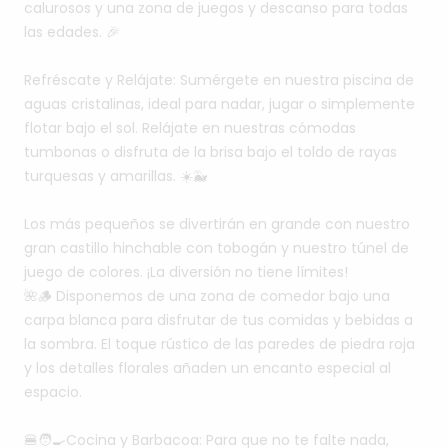
calurosos
y
una
zona
de
juegos
y
descanso
para
todas
las
edades.
🎉
Refréscate
y
Relájate:
Sumérgete
en
nuestra
piscina
de
aguas
cristalinas,
ideal
para
nadar,
jugar
o
simplemente
flotar
bajo
el
sol.
Relájate
en
nuestras
cómodas
tumbonas
o
disfruta
de
la
brisa
bajo
el
toldo
de
rayas
turquesas
y
amarillas.
☀️🐳
Los
más
pequeños
se
divertirán
en
grande
con
nuestro
gran
castillo
hinchable
con
tobogán
y
nuestro
túnel
de
juego
de
colores.
¡La
diversión
no
tiene
límites!
🌺🪵
Disponemos
de
una
zona
de
comedor
bajo
una
carpa
blanca
para
disfrutar
de
tus
comidas
y
bebidas
a
la
sombra.
El
toque
rústico
de
las
paredes
de
piedra
roja
y
los
detalles
florales
añaden
un
encanto
especial
al
espacio.
🍔🧑‍🍳Cocina
y
Barbacoa:
Para
que
no
te
falte
nada,