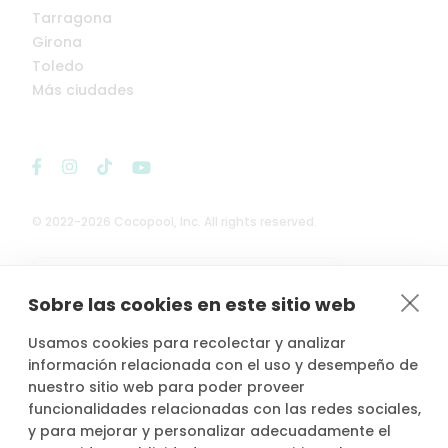
Tarragona
Girona
Toledo
Más ciudades
© 2022-2026 Cocopool, Inc. All rights reserved.

Anfitriones asegurados*
Sobre las cookies en este sitio web
Usamos cookies para recolectar y analizar
información relacionada con el uso y desempeño de
nuestro sitio web para poder proveer
*Actividad, con seguro voluntario de responsabilidad civil del
funcionalidades relacionadas con las redes sociales,
propietario, contratado por PLACE4PLAN, S.L. con AXA SEGUROS
y para mejorar y personalizar adecuadamente el
GENERALES, S.A. de Seguros y Reaseguros, siempre que conste