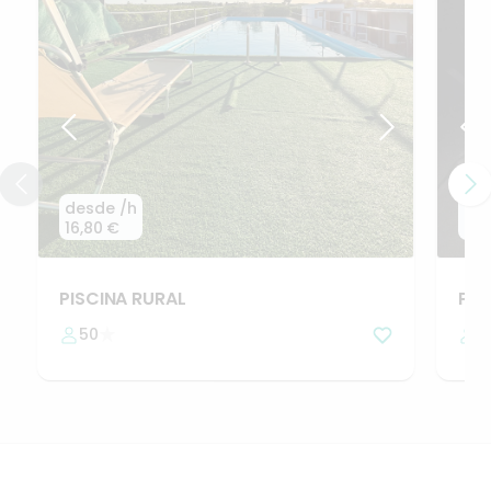
desde
/h
de
16,80 €
24,
PISCINA
RURAL
Pis
50
3