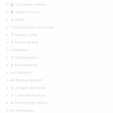
🏚️ Comedor interior
🏚️ Salón interior
🚽 Baño
💡 Iluminación nocturna
🪑 Mesa y sillas
🍹 Barra de bar
❄️ Nevera
🧊 Congelador
🍵 Microondas
☕ Cafetera
👪 Parque infantil
🎲 Juegos de mesa
🏀 Canasta basket
⚽ Portería de fútbol
🔊 Altavoces