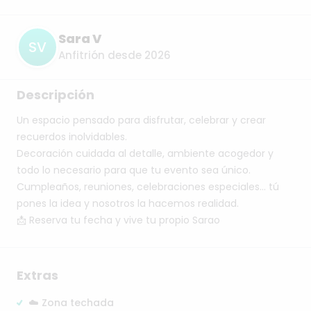
Sara V
SV
Anfitrión desde 2026
Descripción
Un
espacio
pensado
para
disfrutar,
celebrar
y
crear
recuerdos
inolvidables.
Decoración
cuidada
al
detalle,
ambiente
acogedor
y
todo
lo
necesario
para
que
tu
evento
sea
único.
Cumpleaños,
reuniones,
celebraciones
especiales…
tú
pones
la
idea
y
nosotros
la
hacemos
realidad.
📩
Reserva
tu
fecha
y
vive
tu
propio
Sarao
Extras
☁️ Zona techada