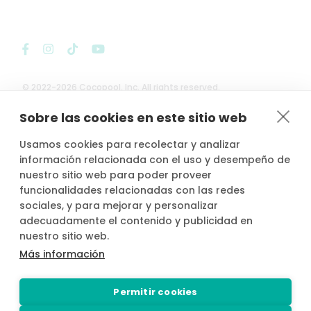
© 2022-2026 Cocopool, Inc. All rights reserved.
Sobre las cookies en este sitio web

Anfitriones asegurados*
Usamos cookies para recolectar y analizar
información relacionada con el uso y desempeño de
nuestro sitio web para poder proveer
funcionalidades relacionadas con las redes
sociales, y para mejorar y personalizar
*Actividad, con seguro voluntario de responsabilidad civil del
adecuadamente el contenido y publicidad en
propietario, contratado por PLACE4PLAN, S.L. con AXA SEGUROS
nuestro sitio web.
GENERALES, S.A. de Seguros y Reaseguros, siempre que conste
notificada la reserva con mínimo 2 horas de antelación.
Más información
Permitir cookies