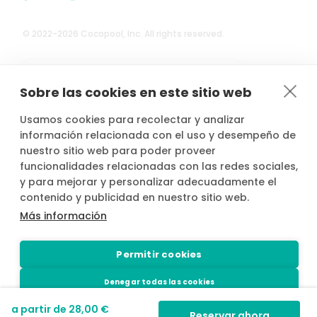
© 2022-2026 Cocopool, Inc. All rights reserved.

Anfitriones asegurados*
Sobre las cookies en este sitio web
Usamos cookies para recolectar y analizar
información relacionada con el uso y desempeño de
nuestro sitio web para poder proveer
*Actividad, con seguro voluntario de responsabilidad civil del
funcionalidades relacionadas con las redes sociales,
propietario, contratado por PLACE4PLAN, S.L. con AXA SEGUROS
y para mejorar y personalizar adecuadamente el
GENERALES, S.A. de Seguros y Reaseguros, siempre que conste
contenido y publicidad en nuestro sitio web.
notificada la reserva con mínimo 2 horas de antelación.
Más información
Permitir cookies
Denegar todas las cookies
a partir de
28,00 €
Configuración de cookies
Reservar ahora