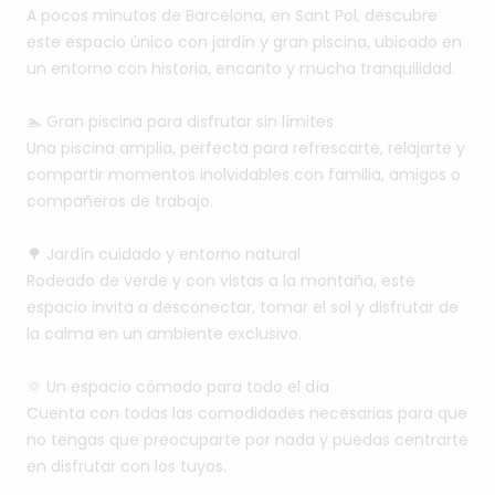
A
pocos
minutos
de
Barcelona,
en
Sant
Pol,
descubre
este
espacio
único
con
jardín
y
gran
piscina,
ubicado
en
un
entorno
con
historia,
encanto
y
mucha
tranquilidad.
🏊
Gran
piscina
para
disfrutar
sin
límites
Una
piscina
amplia,
perfecta
para
refrescarte,
relajarte
y
compartir
momentos
inolvidables
con
familia,
amigos
o
compañeros
de
trabajo.
🌳
Jardín
cuidado
y
entorno
natural
Rodeado
de
verde
y
con
vistas
a
la
montaña,
este
espacio
invita
a
desconectar,
tomar
el
sol
y
disfrutar
de
la
calma
en
un
ambiente
exclusivo.
🌞
Un
espacio
cómodo
para
todo
el
día
Cuenta
con
todas
las
comodidades
necesarias
para
que
no
tengas
que
preocuparte
por
nada
y
puedas
centrarte
en
disfrutar
con
los
tuyos.