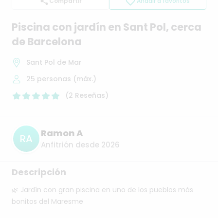
Compartir
Añadir a favoritos
Piscina
con
jardín
en
Sant
Pol
​,​
cerca
de
Barcelona
Sant Pol de Mar
25
personas (máx.)
(
2
Reseñas
)
Ramon A
RA
Anfitrión desde 2026
Descripción
🌿
Jardín
con
gran
piscina
en
uno
de
los
pueblos
más
bonitos
del
Maresme