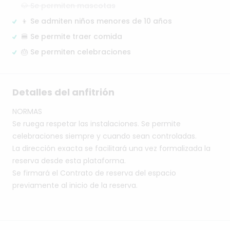
🐶 Se permiten mascotas
👦 Se admiten niños menores de 10 años
🍔 Se permite traer comida
🎂 Se permiten celebraciones
Detalles del anfitrión
NORMAS
Se
ruega
respetar
las
instalaciones.
Se
permite
celebraciones
siempre
y
cuando
sean
controladas.
La
dirección
exacta
se
facilitará
una
vez
formalizada
la
reserva
desde
esta
plataforma.
Se
firmará
el
Contrato
de
reserva
del
espacio
previamente
al
inicio
de
la
reserva.