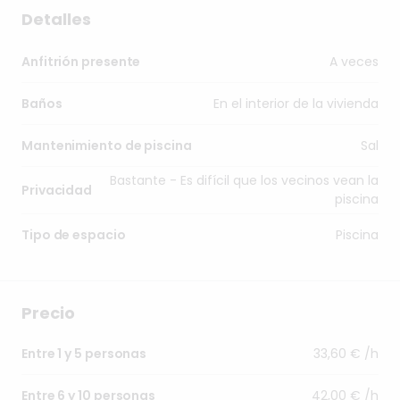
Detalles
A veces
Anfitrión presente
En el interior de la vivienda
Baños
Sal
Mantenimiento de piscina
Bastante - Es difícil que los vecinos vean la
Privacidad
piscina
Piscina
Tipo de espacio
Precio
33,60 € /h
Entre 1 y 5 personas
42,00 € /h
Entre 6 y 10 personas