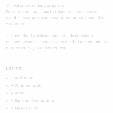
🎉
Ideal
para
familias
y
empresas
Perfecto
para
reuniones
familiares,
celebraciones
o
eventos
de
empresa
en
un
entorno
tranquilo,
accesible
y
diferente.
✨
Tranquilidad
y
exclusividad
cerca
de
Barcelona
Un
rincón
especial
donde
vivir
un
día
distinto,
rodeado
de
naturaleza,
sol
y
buena
compañía.
Extras
🍖 Barbacoa
☁️ Zona techada
🚽 Baño
💡 Iluminación nocturna
🪑 Mesa y sillas