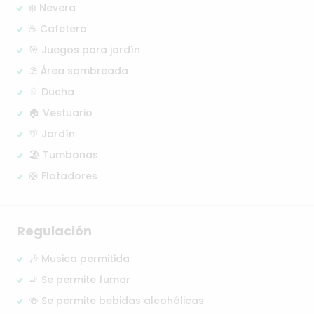
❄️ Nevera
☕ Cafetera
🎯 Juegos para jardín
⛱️ Área sombreada
🚿 Ducha
🏠 Vestuario
🌴 Jardín
🏖️ Tumbonas
🛟 Flotadores
Regulación
🎶 Musica permitida
🚬 Se permite fumar
🍻 Se permite bebidas alcohólicas