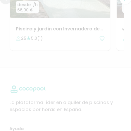
desde
/h
de
66,00 €
24,
Piscina
y
jardín
con
Invernadero
de
🌿
E
cristal
en
25
5,0
(
1
)
3
La plataforma líder en alquiler de piscinas y
espacios por horas en España.
Ayuda