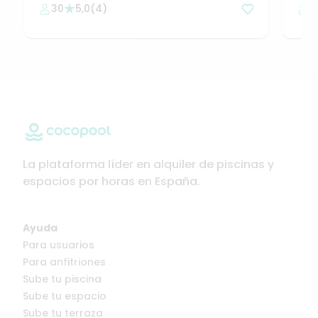
30
5,0
(
4
)
3
exc
La plataforma líder en alquiler de piscinas y
espacios por horas en España.
Ayuda
Para usuarios
Para anfitriones
Sube tu piscina
Sube tu espacio
Sube tu terraza