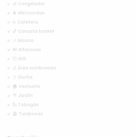
🧊 Congelador
🍵 Microondas
☕ Cafetera
🏀 Canasta basket
🎶 Música
🔊 Altavoces
🛜 Wifi
⛱️ Área sombreada
🚿 Ducha
🏠 Vestuario
🌴 Jardín
🛝 Tobogán
🏖️ Tumbonas