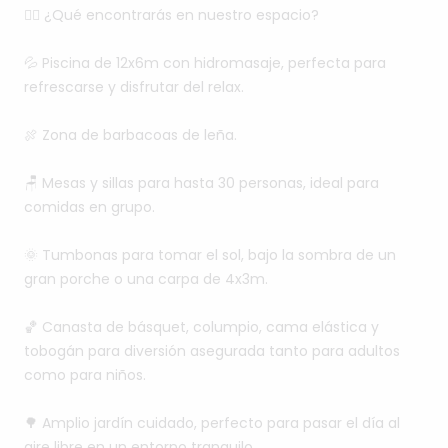
🏊‍♂️
¿Qué
encontrarás
en
nuestro
espacio?
💦
Piscina
de
12x6m
con
hidromasaje,
perfecta
para
refrescarse
y
disfrutar
del
relax.
🍖
Zona
de
barbacoas
de
leña.
🪑
Mesas
y
sillas
para
hasta
30
personas,
ideal
para
comidas
en
grupo.
🌞
Tumbonas
para
tomar
el
sol,
bajo
la
sombra
de
un
gran
porche
o
una
carpa
de
4x3m.
🏀
Canasta
de
básquet,
columpio,
cama
elástica
y
tobogán
para
diversión
asegurada
tanto
para
adultos
como
para
niños.
🌳
Amplio
jardín
cuidado,
perfecto
para
pasar
el
día
al
aire
libre
en
un
entorno
tranquilo.