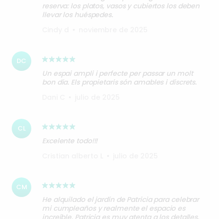
reserva: los platos, vasos y cubiertos los deben
llevar los huéspedes.
Cindy d
•
noviembre de 2025
DC
Un espai ampli i perfecte per passar un molt
bon dia. Els propietaris són amables i discrets.
Dani C
•
julio de 2025
CL
Excelente todo!!!
Cristian alberto L
•
julio de 2025
CM
He alquilado el jardín de Patricia para celebrar
mi cumpleaños y realmente el espacio es
increíble. Patricia es muy atenta a los detalles.