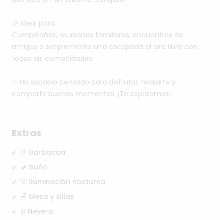
🎉
Ideal
para:
Cumpleaños,
reuniones
familiares,
encuentros
de
amigos
o
simplemente
una
escapada
al
aire
libre
con
todas
las
comodidades.
✨
Un
espacio
pensado
para
disfrutar,
relajarte
y
compartir
buenos
momentos.
¡Te
esperamos!
Extras
🍖 Barbacoa
🚽 Baño
💡 Iluminación nocturna
🪑 Mesa y sillas
❄️ Nevera