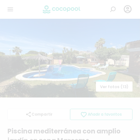

Ver fotos (13)
Compartir
Añadir a favoritos
Piscina
mediterránea
con
amplio