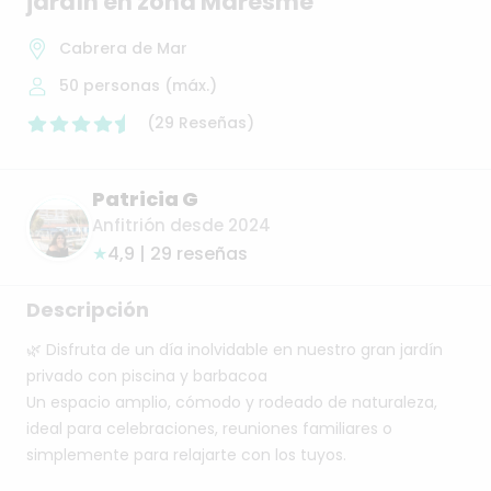
jardín
en
zona
Maresme
Cabrera de Mar
50
personas (máx.)
(
29
Reseñas
)
Patricia G
Anfitrión desde 2024
★
4,9 | 29 reseñas
Descripción
🌿
Disfruta
de
un
día
inolvidable
en
nuestro
gran
jardín
privado
con
piscina
y
barbacoa
Un
espacio
amplio,
cómodo
y
rodeado
de
naturaleza,
ideal
para
celebraciones,
reuniones
familiares
o
simplemente
para
relajarte
con
los
tuyos.