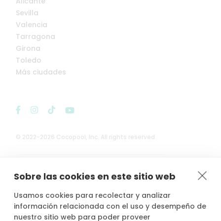
Alicante
Sevilla
Valencia
Tarragona
Girona
Toledo
Más ciudades
© 2022-2026 Cocopool, Inc. All rights reserved.

Anfitriones asegurados*
Sobre las cookies en este sitio web
Usamos cookies para recolectar y analizar
información relacionada con el uso y desempeño de
nuestro sitio web para poder proveer