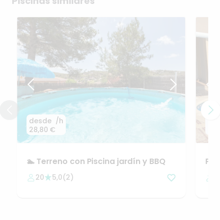
Piscinas similares
desde
/h
de
28,80 €
24,
🏊
Terreno
con
Piscina
jardín
y
BBQ
Pis
de
20
5,0
(
2
)
5