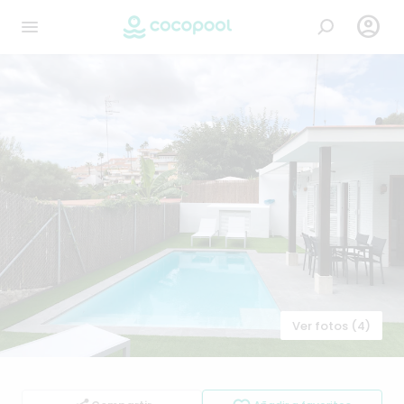

Ver fotos (4)