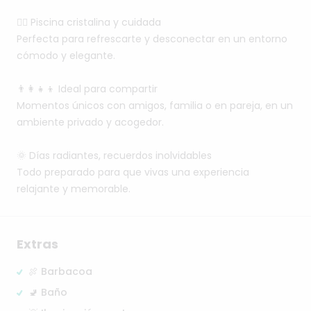
🏊‍♀️
Piscina
cristalina
y
cuidada
Perfecta
para
refrescarte
y
desconectar
en
un
entorno
cómodo
y
elegante.
👨‍👩‍👧‍👦
Ideal
para
compartir
Momentos
únicos
con
amigos,
familia
o
en
pareja,
en
un
ambiente
privado
y
acogedor.
🌞
Días
radiantes,
recuerdos
inolvidables
Todo
preparado
para
que
vivas
una
experiencia
relajante
y
memorable.
Extras
🍖 Barbacoa
🚽 Baño