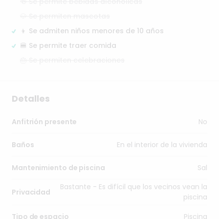
🍻 Se permite bebidas alcohólicas
🐶 Se permiten mascotas
👦 Se admiten niños menores de 10 años
🍔 Se permite traer comida
🎂 Se permiten celebraciones
Detalles
No
Anfitrión presente
En el interior de la vivienda
Baños
Sal
Mantenimiento de piscina
Bastante - Es difícil que los vecinos vean la
Privacidad
piscina
Piscina
Tipo de espacio