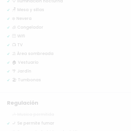
💡 Iluminación nocturna
🪑 Mesa y sillas
❄️ Nevera
🧊 Congelador
🛜 Wifi
📺 TV
⛱️ Área sombreada
🏠 Vestuario
🌴 Jardín
🏖️ Tumbonas
Regulación
🎶 Musica permitida
🚬 Se permite fumar