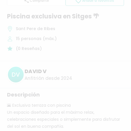
Compartir
Añadir a favoritos
Piscina
exclusiva
en
Sitges
🌴
Sant Pere de Ribes
15
personas (máx.)
(
0
Reseñas
)
DAVID V
DV
Anfitrión desde 2024
Descripción
🌇
Exclusiva
terraza
con
piscina
Un
espacio
diseñado
para
el
máximo
relax,
celebraciones
especiales
o
simplemente
para
disfrutar
del
sol
en
buena
compañía.