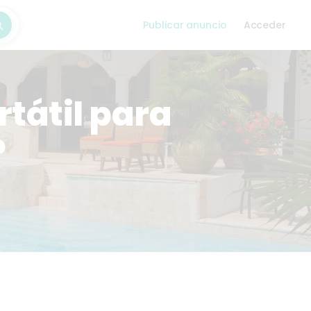
Publicar anuncio
Acceder
car
rtátil para
?