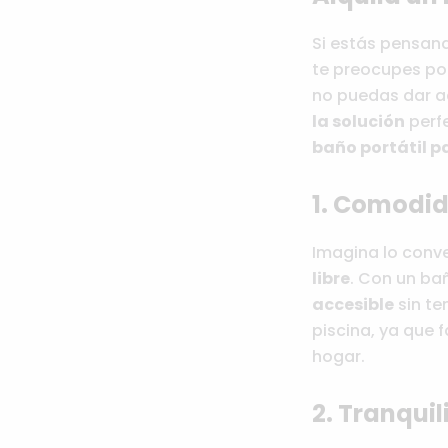
Si estás pensan
te preocupes po
no puedas dar ac
la solución
perfe
baño portátil pa
1. Comodi
Imagina lo conve
libre
. Con un ba
accesible
sin te
piscina, ya que f
hogar.
2. Tranquil