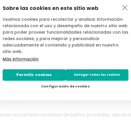
 o más lujosos que ofrecen mayor comodidad y caract
Sobre las cookies en este sitio web
y opciones que van desde baños químicos simples has
s y luz interior. El
precio del alquiler de un baño port
Usamos cookies para recolectar y analizar información
 los 100-150€ al mes
y muchos de los proveedores inc
relacionada con el uso y desempeño de nuestro sitio web
para poder proveer funcionalidades relacionadas con las
 transporte, la instalación, la limpieza o el mantenimie
redes sociales, y para mejorar y personalizar
adecuadamente el contenido y publicidad en nuestro
sitio web.
Más información
Permitir cookies
Denegar todas las cookies
ecomendadas para alquilar un baño
Configuración de cookies
recen una amplia variedad de baños portátiles, desde 