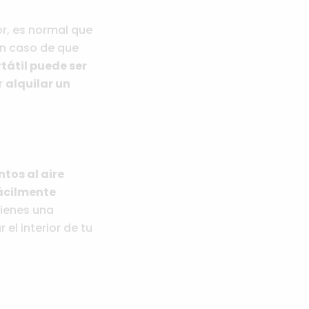
or, es normal que
en caso de que
tátil puede ser
r
alquilar un
tos al aire
ácilmente
tienes una
 el interior de tu