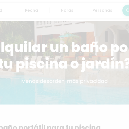
Fecha
Horas
Personas
Bus
lquilar un baño po
tu piscina o jardín
Menos desorden, más privacidad
baño portátil para tu piscina