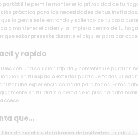
 portátil
te permite mantener la privacidad de tu hog
ción práctica para las necesidades de tus invitados
que la gente esté entrando y saliendo de tu casa duran
a a mantener el orden y la limpieza dentro de tu hog
er que estar presente
durante el alquiler para dar acce
ácil y rápido
tiles
son una solución rápida y conveniente para las 
olócalos en tu
espacio exterior
para que todos puedan
rantizar una experiencia cómoda para todos. Estos ba
gicamente en tu jardín o cerca de la piscina para
maxi
 acceso.
enta que…
l
tipo de evento y del número de invitados
, puedes ele