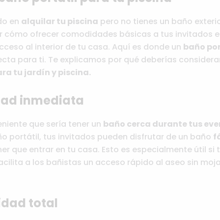
do en
alquilar tu piscina
pero no tienes un baño exteri
r cómo ofrecer comodidades básicas a tus invitados 
ceso al interior de tu casa. Aquí es donde un
baño por
cta para ti. Te explicamos por qué deberías considera
ra tu jardín y piscina.
dad inmediata
niente que sería tener un
baño cerca durante tus even
ño portátil, tus invitados pueden disfrutar de un baño
f
ner que entrar en tu casa. Esto es especialmente útil si 
acilita a los bañistas un acceso rápido al aseo sin mojar
idad total