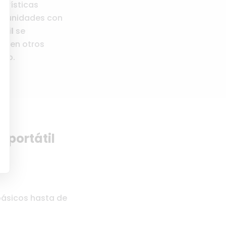
erísticas
ta unidades con
átil
se
luyen otros
nto.
 portátil
básicos hasta de