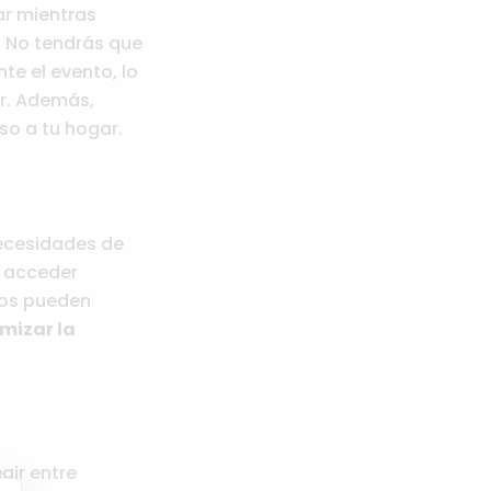
ar mientras
. No tendrás que
te el evento, lo
ar. Además,
so a tu hogar.
necesidades de
 acceder
ños pueden
mizar la
gir entre