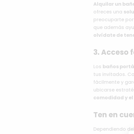
Alquilar un baño
ofreces una
solu
preocuparte por 
que además ayud
olvídate de ten
3. Acceso f
Los
baños portá
tus invitados. C
fácilmente y ga
ubicarse estraté
comodidad y el
Ten en cu
Dependiendo de