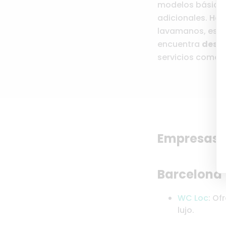
modelos básicos
adicionales. Ha
lavamanos, espejo
encuentra
desde
servicios como el
Empresas r
Barcelona
WC Loc
: Of
lujo.