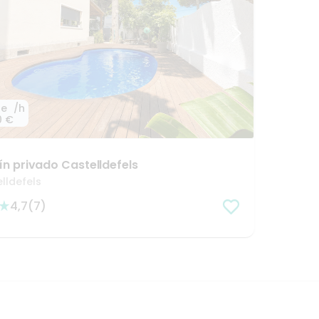
de
/h
0 €
ín
privado
Castelldefels
lldefels
4,7
(
7
)