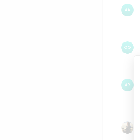
AA
GG
AR