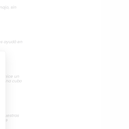
ajo, sin
os ayudó en
os hice un
on una cubo
 nuestras
 fue
!