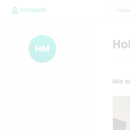
Ho
HM
Mis a