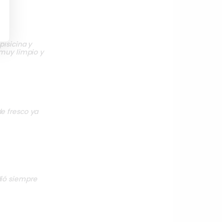
pisicina y
 muy limpio y
e fresco ya
dió siempre