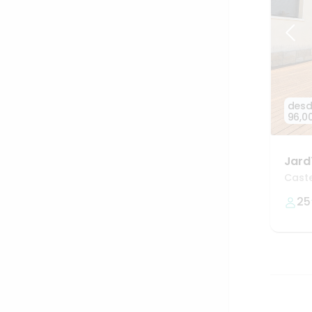
des
96,0
Jard
Caste
25