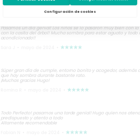
Gabriela A
•
julio de 2024
•
Configuración de cookies
Pasamos un día genial! Los niños se lo pasaron muy bien con la 
con la casita del árbol! Mucha sombra para estar aguato y todo
acondicionado!!
Sara J
•
mayo de 2024
•
Súper gran día de cumple, entorno bonito y acogedor, además d
que hay sombra durante bastante rato.
¡Muchas gracias Hugo!
Romina R
•
mayo de 2024
•
Todo Perfecto! pasamos una tarde genial! Hugo quien nos aten
predispuesto y atento a todo
Altamente recomendable
Fabian N
•
mayo de 2024
•