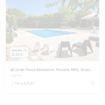
desde
/h
31,20 €
🌿
Gran
Finca
Exclusiva.
Piscina
​,​
BBQ
​,​
Gran
Jardín
y
Eventos
Ugena
+51
5,0
(
4
)