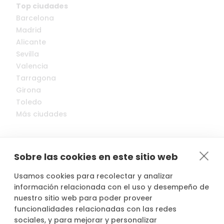
Top ciudades
Barcelona
Madrid
Alicante
Sevilla
Valencia
Tarragona
Girona
Toledo
Más ciudades
Sobre las cookies en este sitio web
Usamos cookies para recolectar y analizar
© 2022-2026 Cocopool, Inc. All rights reserved.
información relacionada con el uso y desempeño de
nuestro sitio web para poder proveer
funcionalidades relacionadas con las redes

Anfitriones asegurados*
sociales, y para mejorar y personalizar