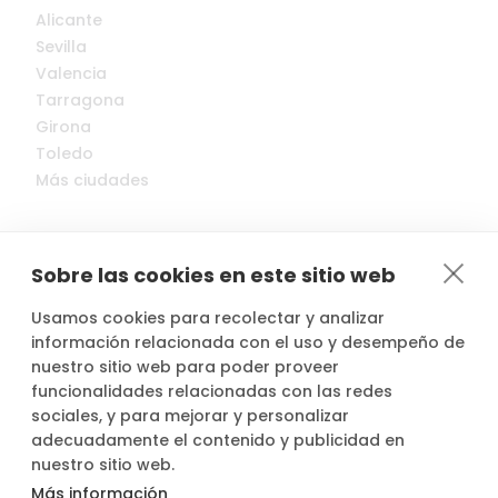
Alicante
Sevilla
Valencia
Tarragona
Girona
Toledo
Más ciudades
Sobre las cookies en este sitio web
Usamos cookies para recolectar y analizar
© 2022-2026 Cocopool, Inc. All rights reserved.
información relacionada con el uso y desempeño de
nuestro sitio web para poder proveer
funcionalidades relacionadas con las redes

Anfitriones asegurados*
sociales, y para mejorar y personalizar
adecuadamente el contenido y publicidad en
nuestro sitio web.
Más información