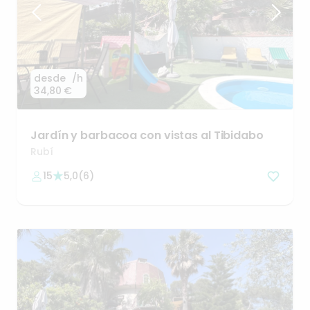
desde
/h
34,80 €
Jardín
y
barbacoa
con
vistas
al
Tibidabo
Rubí
15
5,0
(
6
)