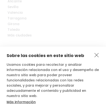
Alicante
Sevilla
Valencia
Tarragona
Girona
Toledo
Más ciudades
Sobre las cookies en este sitio web
Usamos cookies para recolectar y analizar
© 2022-2026 Cocopool, Inc. All rights reserved.
información relacionada con el uso y desempeño de
nuestro sitio web para poder proveer
funcionalidades relacionadas con las redes

Anfitriones asegurados*
sociales, y para mejorar y personalizar
adecuadamente el contenido y publicidad en
nuestro sitio web.
Más información