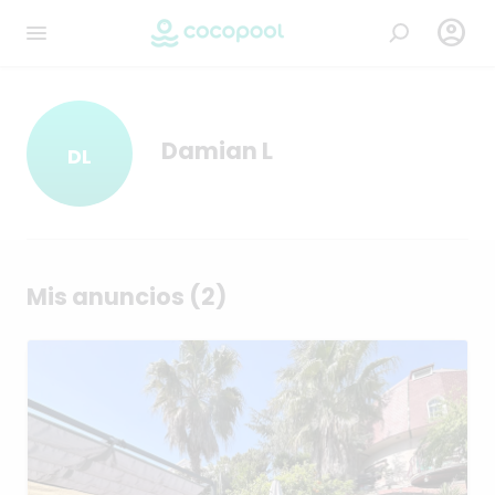

Damian L
DL
Mis anuncios (2)