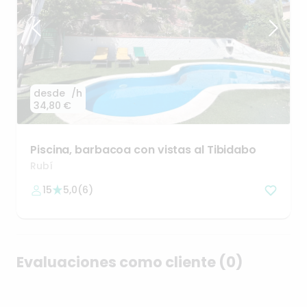
desde
/h
34,80 €
Piscina
​,​
barbacoa
con
vistas
al
Tibidabo
Rubí
15
5,0
(
6
)
Evaluaciones como cliente (0)