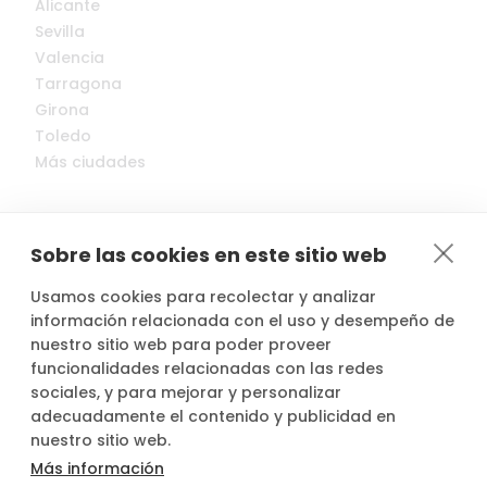
Alicante
Sevilla
Valencia
Tarragona
Girona
Toledo
Más ciudades
Sobre las cookies en este sitio web
Usamos cookies para recolectar y analizar
© 2022-2026 Cocopool, Inc. All rights reserved.
información relacionada con el uso y desempeño de
nuestro sitio web para poder proveer
funcionalidades relacionadas con las redes

Anfitriones asegurados*
sociales, y para mejorar y personalizar
adecuadamente el contenido y publicidad en
nuestro sitio web.
Más información