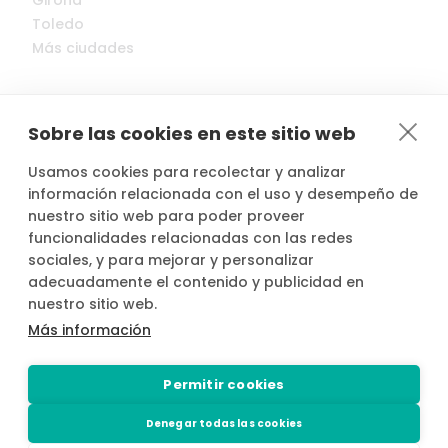
Girona
Toledo
Más ciudades
Sobre las cookies en este sitio web
Usamos cookies para recolectar y analizar
© 2022-2026 Cocopool, Inc. All rights reserved.
información relacionada con el uso y desempeño de
nuestro sitio web para poder proveer
funcionalidades relacionadas con las redes

Anfitriones asegurados*
sociales, y para mejorar y personalizar
adecuadamente el contenido y publicidad en
nuestro sitio web.
Más información
*Actividad, con seguro voluntario de responsabilidad civil del
propietario, contratado por PLACE4PLAN, S.L. con AXA SEGUROS
Permitir cookies
GENERALES, S.A. de Seguros y Reaseguros, siempre que conste
notificada la reserva con mínimo 2 horas de antelación.
Denegar todas las cookies