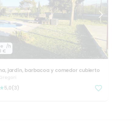
de
/h
0 €
ina
​,​
jardín
​,​
barbacoa
y
comedor
cubierto
Gregori
5,0
(
3
)