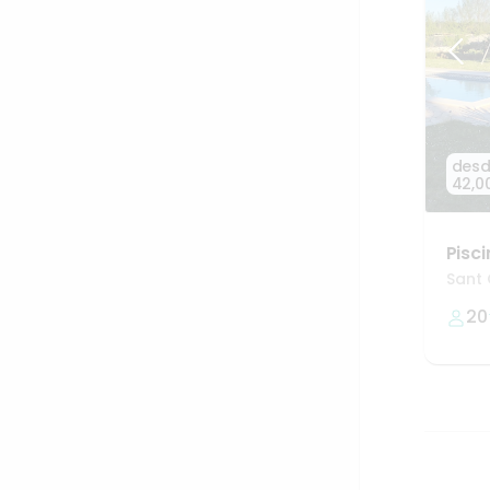
des
42,0
Pisc
Sant 
20