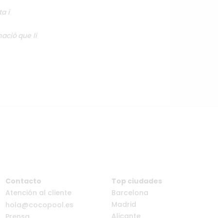
a i
mació que li
Contacto
Top ciudades
Atención al cliente
Barcelona
Madrid
hola@cocopool.es
Alicante
Prensa