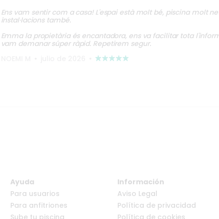
Ens vam sentir com a casa! L'espai està molt bé, piscina molt net
instal·lacions també.
Emma la propietària és encantadora, ens va facilitar tota l'infor
vam demanar súper ràpid. Repetirem segur.
NOEMI M
•
julio de 2026
•
Ayuda
Información
Para usuarios
Aviso Legal
Para anfitriones
Política de privacidad
Sube tu piscina
Política de cookies