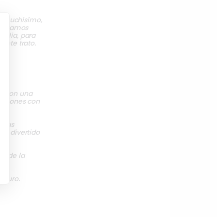
do muchisímo,
y estamos
milia, para
ente trato.
y con una
euniones con
e las
o, divertido
te de la
eguro.