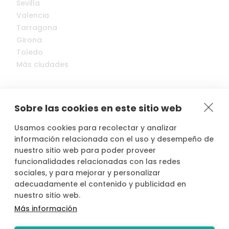
Sevilla
Valencia
Tarragona
Girona
Toledo
Más ciudades
Sobre las cookies en este sitio web
Usamos cookies para recolectar y analizar
© 2022-2026 Cocopool, Inc. All rights reserved.
información relacionada con el uso y desempeño de
nuestro sitio web para poder proveer
funcionalidades relacionadas con las redes

Anfitriones asegurados*
sociales, y para mejorar y personalizar
adecuadamente el contenido y publicidad en
nuestro sitio web.
Más información
*Actividad, con seguro voluntario de responsabilidad civil del