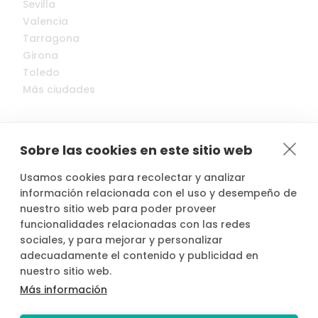
Sevilla
Valencia
Tarragona
Girona
Toledo
Más ciudades
Sobre las cookies en este sitio web
Usamos cookies para recolectar y analizar
© 2022-2026 Cocopool, Inc. All rights reserved.
información relacionada con el uso y desempeño de
nuestro sitio web para poder proveer
funcionalidades relacionadas con las redes

Anfitriones asegurados*
sociales, y para mejorar y personalizar
adecuadamente el contenido y publicidad en
nuestro sitio web.
Más información
*Actividad, con seguro voluntario de responsabilidad civil del