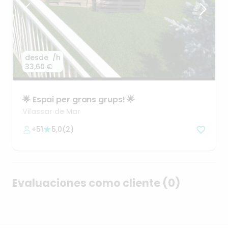
desde
/h
33,60 €
🌟
Espai
per
grans
grups!
🌟
Vilassar de Mar
+51
5,0
(
2
)
Evaluaciones como cliente (0)